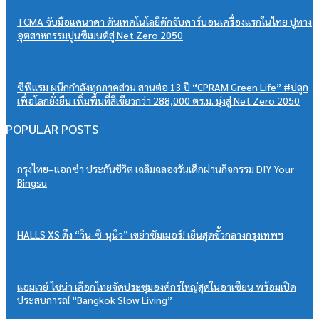
TCMA จับมือแคนาดา ดันเทคโนโลยีดักจับคาร์บอนเครื่องแรกในไทย ปูทาง
อุตสาหกรรมปูนซีเมนต์สู่ Net Zero 2050
ซีพีแรม ผนึกกำลังทุกภาคส่วน สานต่อ 13 ปี “CPRAM Green Life” #ปลูก
เพื่อโลกยั่งยืน เพิ่มพื้นที่สีเขียวกว่า 288,000 ตร.ม. มุ่งสู่ Net Zero 2050
POPULAR POSTS
กรุงไทย–แอกซ่า ประกันชีวิต เฉลิมฉลองวันเด็กผ่านกิจกรรม DIY Your
Bingsu
HALLS XS ดึง “วิน-ซี-นุนิว” เขย่าซัมเมอร์! เย็นสุดขั้วกลางกรุงเทพฯ
แอมเวย์ ไชน่า เลือกไทยจัดประชุมองค์กรใหญ่สุดในอาเซียน พร้อมเปิด
ประสบการณ์ “Bangkok Slow Living”