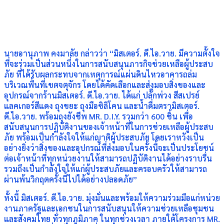
นายอานุภาพ คงมาลัย กล่าวว่า “มิสเตอร์. ดี.ไอ.วาย. มีความตั้งใจ
ที่จะร่วมเป็นส่วนหนึ่งในการสนับสนุนภารกิจช่วยเหลือผู้ประสบ
ภัย ที่ได้รับผลกระทบจากเหตุการณ์แผ่นดินไหวอาคารถล่ม
บริเวณพื้นที่เขตจตุจักร โดยได้คัดเลือกและส่งมอบสิ่งของและ
อุปกรณ์จากร้านมิสเตอร์. ดี.ไอ.วาย. ได้แก่ ปลั๊กพ่วง สีสเปรย์
แลคเกอร์สีแดง ถุงขยะ ถุงมือซิลิโคน และน้ำดื่มตรามิสเตอร์.
ดี.ไอ.วาย. พร้อมถุงยังชีพ MR. D.I.Y. รวมกว่า 600 ชิ้น เพื่อ
สนับสนุนการปฏิบัติงานของเจ้าหน้าที่ในการช่วยเหลือผู้ประสบ
ภัย พร้อมเป็นกำลังใจให้แก่ญาติผู้ประสบภัย โดยเราหวังเป็น
อย่างยิ่งว่าสิ่งของและอุปกรณ์ที่ส่งมอบในครั้งนี้จะเป็นประโยชน์
ต่อเจ้าหน้าที่ทุกหน่วยงานให้สามารถปฏิบัติงานได้อย่างราบรื่น
รวมถึงเป็นกำลังใจให้แก่ผู้ประสบภัยและครอบครัวให้สามารถ
ผ่านพ้นวิกฤตครั้งนี้ไปได้อย่างปลอดภัย”
ทั้งนี้ มิสเตอร์. ดี.ไอ.วาย. มุ่งมั่นและพร้อมให้ความร่วมมือแก่หน่วย
งานภาครัฐและเอกชนในการสนับสนุนให้ความช่วยเหลือชุมชน
และสังคมไทย ทั่วทุกภูมิภาค ในทุกช่วงเวลา ภายใต้โครงการ MR.