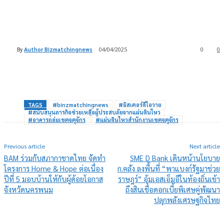
By
Author Bizmatchingnews
04/04/2025
0
0
TAGS
#binzmatchingnews
#มิสเตอร์ดีไอวาย
#สนับสนุนภารกิจช่วยเหลือผู้ประสบภัยจากแผ่นดินไหว
#อาคารถล่มเขตจตุจักร
#แผ่นดินไหวสำนักงานเขตจตุจักร
Previous article
Next article
BAM ร่วมกับสภากาชาดไทย จัดทำ
SME D Bank เดินหน้านโยบาย
โครงการ Home & Hope ต่อเนื่อง
ก.คลัง ลงพื้นที่ “พาแบงก์รัฐมาช่วย
ปีที่ 5 มอบบ้านให้กับผู้ด้อยโอกาส
ราษฎร์” อุ้มเอสเอ็มอีในท้องถิ่นเข้า
จังหวัดนครพนม
ถึงสินเชื่อดอกเบี้ยพิเศษคู่พัฒนา
ปลุกพลังเศรษฐกิจไทย