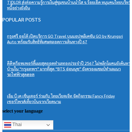
TIDLOR ส่งต่อความรู้การเงินสู่ชุมชนบ้านน้ำใส จ.ร้อยเอ็ด หนุนคนไทยบริหา
หนี้อย่างยั่งยืน
POPULAR POSTS
กรุงศรี ออโต้ เปิดบริการ GO Travel บนแอปพลิเคชัน GO by Krungsri
Auto พร้อมรับสิทธิพิเศษตลอดการเดินทางปี 67
ดีดีพร็อพเพอร์ตี้เผยสุดยอดทำเลทองประจำปี 2567 ไม่พลิกโผคนยังค้นหา
บ้านใน “กรุงเทพฯ” มากที่สุด “BTS อ่อนนุช” ยังครองแชมป์ทำเลแนว
รถไฟฟ้าสุดฮอต
เอ็ม บี เค เซ็นเตอร์ ร่วมกับ ไทยเวียตเจ็ท จัดกิจกรรม Fancy Friday
เซอร์ไพรส์เที่ยวบินจากเวียดนาม
select your language
Thai