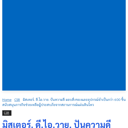
Home
CSR
มิสเตอร์. ดี.ไอ.วาย. ปันความดี มอบสิ่งของและอุปกรณ์จำเป็นกว่า 600 ชิ้น
สนับสนุนภารกิจช่วยเหลือผู้ประสบภัยจากสถานการณ์แผ่นดินไหว
CSR
มิสเตอร์. ดี.ไอ.วาย. ปันความดี