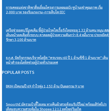
การเคหะแห่งชาติพาสื่อเยี่ยมโครงการแหลมฉบัง ชูบ้านเช่าคุณภาพ เริ่ม
2,000 บาท รองรับแรงงาน–การเติบโต EEC
เครือข่ายลดบริโภคเค็ม ชี้ผู้ป่วยโรคไตเรื้อรังไทยทะลุ 1.32 ล้านคน หนุน สสส.
เดินหน้าลดเค็มทั้งระบบ คาดลดผู้ป่วยความดันกว่า 8.4 หมื่นราย ประหยัดค่า
รักษา 3,100 ล้านบาท
ธ.ก.ส. จัดกิจกรรมบริจาคโลหิต “ครบรอบ 60 ปี 1 ล้านซีซี 1 ล้านบาท” เดิน
หน้าสำรองโลหิตช่วยผู้ป่วยทั่วประเทศ
POPULAR POSTS
BKIH เปิดเกมปี 69 กำไรพุ่ง 1,153 ล้าน ปันผลรวม 9 บาท
SmoothE มัดรวมบิวตี้ไอเทม ทวงคืนผิวสวยต้อนรับปีใหม่ พร้อมเสิร์ฟโปร
เด็ดมอบความสวยคุ้มใน Shopee 12.12 ลดใหญ่วันเกิด