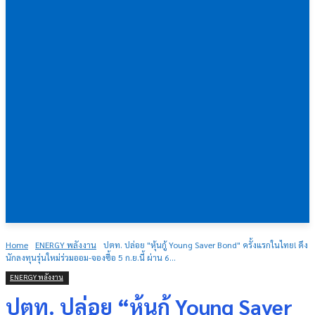
Home
ENERGY พลังงาน
ปตท. ปล่อย "หุ้นกู้ Young Saver Bond" ครั้งแรกในไทย! ดึง
นักลงทุนรุ่นใหม่ร่วมออม-จองซื้อ 5 ก.ย.นี้ ผ่าน 6...
ENERGY พลังงาน
ปตท. ปล่อย “หุ้นกู้ Young Saver