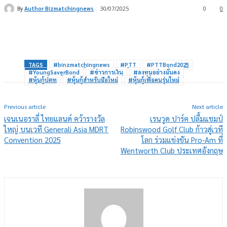
By
Author Bizmatchingnews
30/07/2025
0
0
TAGS
#binzmatchingnews
#PTT
#PTTBond2025
#YoungSaverBond
#ข่าวการเงิน
#ลงทุนอย่างมั่นคง
#หุ้นกู้ปตท
#หุ้นกู้สำหรับมือใหม่
#หุ้นกู้เพื่อคนรุ่นใหม่
Previous article
Next article
เจนเนอราลี่ ไทยแลนด์ คว้ารางวัล
เรนวูด ปาร์ค ปลื้มแชมป์
ใหญ่ บนเวที Generali Asia MDRT
Robinswood Golf Club ก้าวสู่เวที
Convention 2025
โลก ร่วมแข่งขัน Pro-Am ที่
Wentworth Club ประเทศอังกฤษ