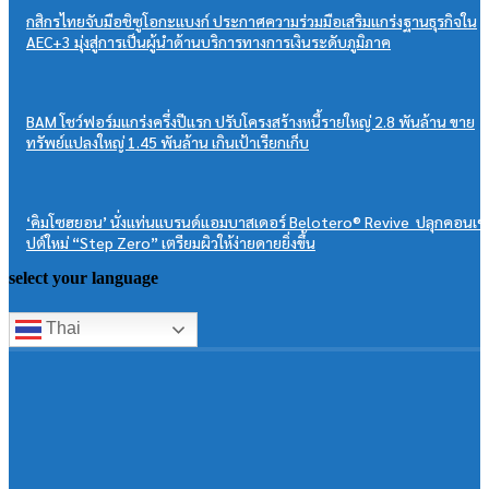
กสิกรไทยจับมือชิซูโอกะแบงก์ ประกาศความร่วมมือเสริมแกร่งฐานธุรกิจใน
AEC+3 มุ่งสู่การเป็นผู้นำด้านบริการทางการเงินระดับภูมิภาค
BAM โชว์ฟอร์มแกร่งครึ่งปีแรก ปรับโครงสร้างหนี้รายใหญ่ 2.8 พันล้าน ขาย
ทรัพย์แปลงใหญ่ 1.45 พันล้าน เกินเป้าเรียกเก็บ
‘คิมโซฮยอน’ นั่งแท่นแบรนด์แอมบาสเดอร์ Belotero® Revive ปลุกคอนเซ
ปต์ใหม่ “Step Zero” เตรียมผิวให้ง่ายดายยิ่งขึ้น
select your language
Thai