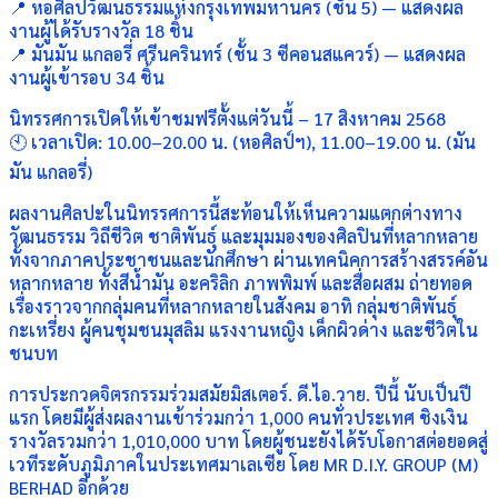
📍 หอศิลปวัฒนธรรมแห่งกรุงเทพมหานคร (ชั้น 5) — แสดงผล
งานผู้ได้รับรางวัล 18 ชิ้น
📍 มันมัน แกลอรี่ ศรีนครินทร์ (ชั้น 3 ซีคอนสแควร์) — แสดงผล
งานผู้เข้ารอบ 34 ชิ้น
นิทรรศการเปิดให้เข้าชมฟรีตั้งแต่วันนี้ – 17 สิงหาคม 2568
🕙 เวลาเปิด: 10.00–20.00 น. (หอศิลป์ฯ), 11.00–19.00 น. (มัน
มัน แกลอรี่)
ผลงานศิลปะในนิทรรศการนี้สะท้อนให้เห็นความแตกต่างทาง
วัฒนธรรม วิถีชีวิต ชาติพันธุ์ และมุมมองของศิลปินที่หลากหลาย
ทั้งจากภาคประชาชนและนักศึกษา ผ่านเทคนิคการสร้างสรรค์อัน
หลากหลาย ทั้งสีน้ำมัน อะคริลิก ภาพพิมพ์ และสื่อผสม ถ่ายทอด
เรื่องราวจากกลุ่มคนที่หลากหลายในสังคม อาทิ กลุ่มชาติพันธุ์
กะเหรี่ยง ผู้คนชุมชนมุสลิม แรงงานหญิง เด็กผิวด่าง และชีวิตใน
ชนบท
การประกวดจิตรกรรมร่วมสมัยมิสเตอร์. ดี.ไอ.วาย. ปีนี้ นับเป็นปี
แรก โดยมีผู้ส่งผลงานเข้าร่วมกว่า 1,000 คนทั่วประเทศ ชิงเงิน
รางวัลรวมกว่า 1,010,000 บาท โดยผู้ชนะยังได้รับโอกาสต่อยอดสู่
เวทีระดับภูมิภาคในประเทศมาเลเซีย โดย MR D.I.Y. GROUP (M)
BERHAD อีกด้วย