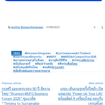
By
Author Bizmatchingnews
07/08/2025
0
0
TAGS
#binzmatchingnews
#ContemporaryArtThailand
#IdentityandDiversity
#MRDIY
#MRDIYArtCompetition2025
#ความหลากหลายในสังคม
#งานศิลป์มีชีวิต
#ประกวดจิตรกรรม
#มันมันแกลอรี่
#ศิลปะร่วมสมัย
#ศิลปะเพื่อสังคม
#สนับสนุนศิลปินไทย
#หอศิลป์กรุงเทพฯ
#อัตลักษณ์และความหลากหลาย
Previous article
Next article
กรุงศรี ฉลองครบรอบ 80 ปี จัดงาน
orbix เดินเกมรุกครึ่งปีหลัง เปิด
ใหญ่ “Krungsri-MUFG Business
แคมเปญ ‘Power Up Your Life’
Forum 2025” ชูแนวคิด
พร้อมลิสต์ 8 เหรียญใหม่ ตอบรับ
“Thriving to Sustainable
เทรนด์โลก