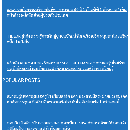
ธ.ก.ส. จัดกิจกรรมบริจาคโลหิต “ครบรอบ 60 ปี 1 ล้านซีซี 1 ล้านบาท” เดิน
หน้าสำรองโลหิตช่วยผู้ป่วยทั่วประเทศ
TIDLOR ส่งต่อความรู้การเงินสู่ชุมชนบ้านน้ำใส จ.ร้อยเอ็ด หนุนคนไทยบริหา
หนี้อย่างยั่งยืน
คริสตัล หนุน “YOUNG รักษ์ทะเล : SEA THE CHANGE” ชวนคนรุ่นใหม่ร่วม
อนุรักษ์ทะเล ผ่านนวัตกรรมฝาติดขวดและกิจกรรมสร้างการเรียนรู้
POPULAR POSTS
สมาคมผู้ปกครองและครู โรงเรียนสาธิต มศว ประสานมิตร (ฝ่ายประถม) จัด
กอล์ฟการกุศล ชื่นมื่น นักหวดวงสวิงประทับใจ ทีมปทุมวัน 1 คว้าแชมป์
ออมสินเปิดตัว “เงินฝากมหาเฮง” ดอกเบี้ย 0.50% ช่วยพ่อค้าแม่ค้าออมเงิน
อัตโนมัติจากยอดขาย สร้างวินัยการเงิน