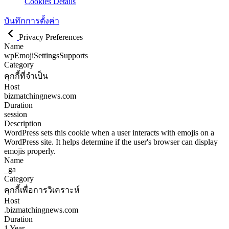
Cookies Details
บันทึกการตั้งค่า
Privacy Preferences
Name
wpEmojiSettingsSupports
Category
คุกกี้ที่จำเป็น
Host
bizmatchingnews.com
Duration
session
Description
WordPress sets this cookie when a user interacts with emojis on a
WordPress site. It helps determine if the user's browser can display
emojis properly.
Name
_ga
Category
คุกกี้เพื่อการวิเคราะห์
Host
.bizmatchingnews.com
Duration
1 Year