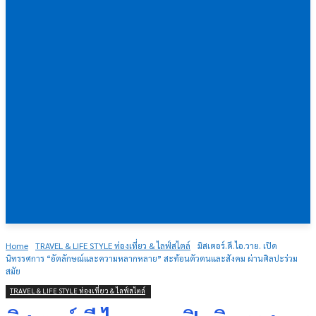
Home
TRAVEL & LIFE STYLE ท่องเที่ยว & ไลฟ์สไตล์
มิสเตอร์.ดี.ไอ.วาย. เปิด
นิทรรศการ “อัตลักษณ์และความหลากหลาย” สะท้อนตัวตนและสังคม ผ่านศิลปะร่วม
สมัย
TRAVEL & LIFE STYLE ท่องเที่ยว & ไลฟ์สไตล์