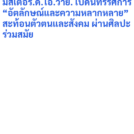
มิสเตอร์.ดี.ไอ.วาย. เปิดนิทรรศการ
“อัตลักษณ์และความหลากหลาย”
สะท้อนตัวตนและสังคม ผ่านศิลปะ
ร่วมสมัย