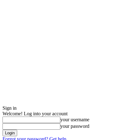
Sign in
Welcome! Log into your account
your username
your password
Forgot your password? Get help