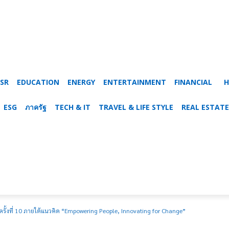
SR
EDUCATION
ENERGY
ENTERTAINMENT
FINANCIAL
H
ESG
ภาครัฐ
TECH & IT
TRAVEL & LIFE STYLE
REAL ESTATE
รั้งที่ 10 ภายใต้แนวคิด “Empowering People, Innovating for Change”