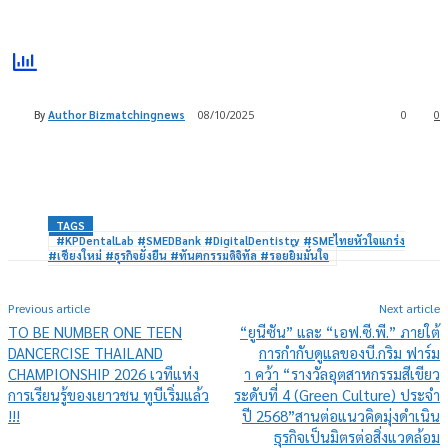
By
Author Bizmatchingnews
08/10/2025
0
0
TAGS
#KPDentalLab #SMEDBank #DigitalDentistry #SMEไทยหัวใจแกร่ง
#เชียงใหม่ #ธุรกิจยั่งยืน #ทันตกรรมดิจิทัล #รอยยิ้มมั่นใจ
Previous article
Next article
TO BE NUMBER ONE TEEN
“ยูนีซัน” และ “เอฟ.ซี.พี.” ภายใต้
DANCERCISE THAILAND
การกำกับดูแลของบี.กริม ฟาร์ม
CHAMPIONSHIP 2026 เวทีแห่ง
า คว้า “รางวัลอุตสาหกรรมสีเขียว
การเรียนรู้ของเยาวชน ทูบีเริ่มแล้ว
ระดับที่ 4 (Green Culture) ประจำ
!!!
ปี 2568”สานต่อแนวคิดมุ่งดำเนิน
ธุรกิจเป็นมิตรต่อสิ่งแวดล้อม