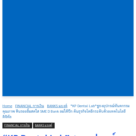
Home
FINANCIAL การเงิน
BANKS แบงค์
“KP Dental Lab”ชูธงอุปกรณ์ทันตกรรม
คุณภาพ คืนรอยยิ้มสดใส SME D Bank ลมใต้ปีก ดันธุรกิจโตอีกระดับด้วยเทคโนโลยี
ดิจิทัล
FINANCIAL การเงิน
BANKS แบงค์