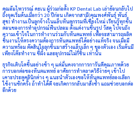
คุณอัมไพวรรณ์ คะเน ผู้ร่วมก่อตั้ง KP Dental Lab เล่าย้อนกลับไป
ถึงจุดเริ่มต้นเมื่อกว่า 20 ปีก่อน เกิดจากสามี(คุณพงศ์พันธุ์ พันธ์
สุข) ทำงานเป็นลูกจ้างในแล็บทันตกรรมที่เชียงใหม่ เรียนรู้ทุกขั้น
ตอนของการทำอุปกรณ์ฟันปลอม ตั้งแต่งานขึ้นรูป วัสดุ ไปจนถึง
ความเข้าใจในการทำงานร่วมกับทันตแพทย์ เพื่อจะสามารถผลิต
ชิ้นงานให้ตรงความต้องการทันตแพทย์ได้อย่างแท้จริง จนเมื่อมี
ความพร้อม ตัดสินใจลุกขึ้นมาสร้างแล็บเล็ก ๆ ของตัวเอง เริ่มต้นมี
เพียงโต๊ะทำงาน ขี้ผึ้ง และอุปกรณ์ไม่กี่ชิ้น เท่านั้น
ธุรกิจเติบโตขึ้นอย่างช้า ๆ แต่มั่นคงจากการการันตีคุณภาพด้วย
การบอกต่อของทันตแพทย์ อาศัยการทำตลาดวิธีง่ายๆ เข้าไป
เคาะประตูคลินิกต่าง ๆ แนะนำตัวเองขอให้ทันตแพทย์ลองเลือก
ใช้งานซักครั้ง ถ้าทำได้ดี จะเกิดการกลับมาสั่งซ้ำ แถมช่วยบอกต่อ
อีกด้วย