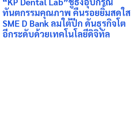
“KP Dental Lab”ชูธงอุปกรณ์
ทันตกรรมคุณภาพ คืนรอยยิ้มสดใส
SME D Bank ลมใต้ปีก ดันธุรกิจโต
อีกระดับด้วยเทคโนโลยีดิจิทัล