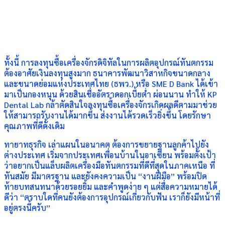
ทั้งนี้ การลงทุนซื้อเครื่องจักรดิจิทัลในการผลิตอุปกรณ์ทันตกรรม
ต้องอาศัยเงินลงทุนสูงมาก ธนาคารพัฒนาวิสาหกิจขนาดกลาง
และขนาดย่อมแห่งประเทศไทย (ธพว.) หรือ SME D Bank ได้เข้า
มาเป็นกองหนุน ด้วยสินเชื่ออัตราดอกเบี้ยต่ำ ผ่อนนาน ทำให้ KP
Dental Lab กล้าตัดสินใจลงทุนซื้อเครื่องจักรเกิดผลดีตามมาช่วย
ให้สามารถรับงานได้มากขึ้น ส่งงานได้รวดเร็วยิ่งขึ้น โดยรักษา
คุณภาพที่ดีดั้งเดิม
ทายาทธุรกิจ เล่าแผนในอนาคต ต้องการขยายฐานลูกค้าไปยัง
ต่างประเทศ เริ่มจากประเทศเพื่อนบ้านในอาเซียน พร้อมตั้งเป้า
ว่าอยากเป็นแล็บผลิตเครื่องมือทันตกรรมที่ดีที่สุดในภาคเหนือ ที่
ทันสมัย มีมาตรฐาน และยังคงความเป็น “งานฝีมือ” พร้อมปิด
ท้ายบทสนทนาด้วยรอยยิ้ม และคำพูดง่าย ๆ แต่สื่อความหมายได้
ดีว่า “ตราบใดที่คนยังต้องการอุปกรณ์เกี่ยวกับฟัน เราก็ยังมีหน้าที่
อยู่ตรงนี้ครับ”