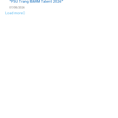
“PSU Trang IBARM Talent 2026”
07/08/2026
Load more
EDITOR PICKS
ออมสินชวนออมมั่นคง 2 แบบ 2 สไตล์ เปิด “สลากออมสินพิเศษ 5 ปี”
ลุ้น 20 ล้านบาททุกเดือน พร้อม “ออมสิน ออมสุข” รับดอกเบี้ยทุก
เดือน เทียบเท่าฝากประจำ 1.52% ต่อปี
ไทยยูเนี่ยนโชว์ผลงานไตรมาส 2 แข็งแกร่ง GPM ทะลุ 21.4% สูงสุดเป็น
ประวัติการณ์ เคาะปันผล 0.40 บาทต่อหุ้น พร้อมปรับเพิ่มเป้ารายได้ปี
2569
ลลิล พร็อพเพอร์ตี้ ก้าวสู่ปีที่ 40 เดินหน้าสร้างการเติบโตอย่างยั่งยืน ยึด
ลูกค้าเป็นศูนย์กลาง ขับเคลื่อนองค์กรด้วยนวัตกรรม ธรรมาภิบาล และ
การพัฒนาคน