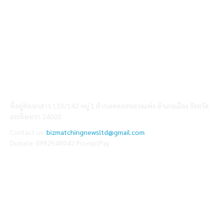
ABOUT US
ที่อยู่ส่งเอกสาร 110/142 หมู่ 1 ตำบลคลองหลวงแพ่ง อำเภอเมือง จังหวัด
ฉะเชิงเทรา 24000
Contact us:
bizmatchingnewsltd@gmail.com
Donate: 0982548042 PromptPay
FOLLOW US
Facebook
Youtube