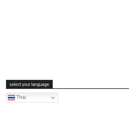
POPULAR POSTS
ท่าเรือยูนิไทย เปิดตัว อุปกรณ์ปั้นจั่นพลังงานไฟฟ้ายกตู้สินค้าชุดใหม่
ยกระดับอุตสาหกรรมขนส่งและโลจิสติกส์
ธนาคารกรุงเทพ วิ่ง City Run สำรวจเส้นทาง ก่อนจัดงานวิ่งใหญ่ ฉลอง
80 ปี “เพื่อนคู่คิด”
ไทยประกันชีวิต ประกาศเป้าหมาย ประจำปี 2568
select your language
Thai