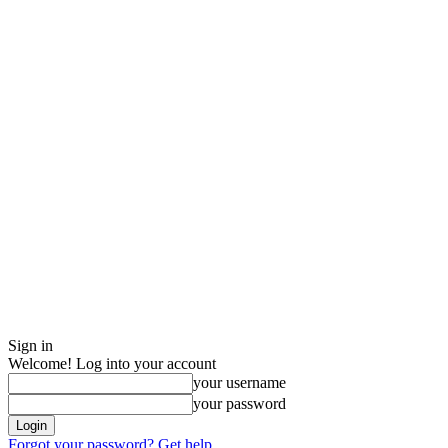
Sign in
Welcome! Log into your account
your username
your password
Forgot your password? Get help