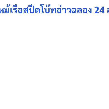
ฟไหม้เรือสปีดโบ๊ทอ่าวฉลอง 2