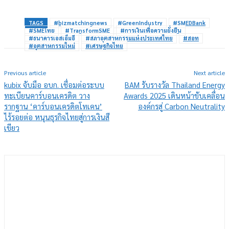
TAGS
#bizmatchingnews
#GreenIndustry
#SMEDBank
#SMEไทย
#TransformSME
#การเงินเพื่อความยั่งยืน
#ธนาคารเอสเอ็มอี
#สภาอุตสาหกรรมแห่งประเทศไทย
#สอท
#อุตสาหกรรมใหม่
#เศรษฐกิจไทย
Previous article
Next article
kubix จับมือ อบก. เชื่อมต่อระบบ
BAM รับรางวัล Thailand Energy
ทะเบียนคาร์บอนเครดิต วาง
Awards 2025 เดินหน้าขับเคลื่อน
รากฐาน ‘คาร์บอนเครดิตโทเคน’
องค์กรสู่ Carbon Neutrality
ไร้รอยต่อ หนุนธุรกิจไทยสู่การเงินสี
เขียว