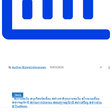
By
Author Bizmatchingnews
10/05/2026
0
0
TAGS
#เกาะพะงัน #บุกรีสอร์ตเถื่อน #ต่างชาติรุกเกาะพะงัน #โรงแรมเถื่อน
#สุราษฎร์ธานี #กรมการปกครอง #ตมสุราษฎร์ธานี #อ่าวศรีธนู #ข่าวด่วน
#ThaiNews