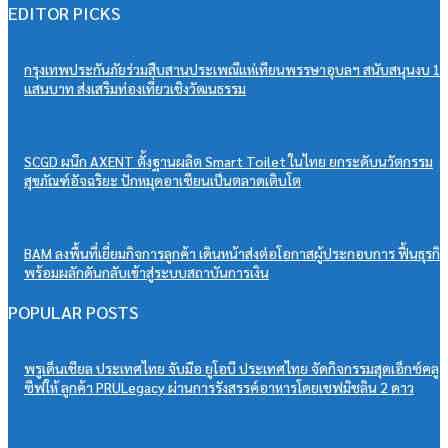
EDITOR PICKS
กรุงเทพประกันภัยร่วมสืบสานประเพณีแห่เทียนพรรษาอุบลฯ สนับสนุนงบ 1
แสนบาท ส่งเสริมท่องเที่ยวเชิงวัฒนธรรม
SCGD ผนึก AXENT ตั้งฐานผลิต Smart Toilet ในไทย ยกระดับนวัตกรรม
สุขภัณฑ์อัจฉริยะ ปักหมุดอาเซียนเป็นตลาดเติบโต
BAM ลงพื้นที่เยี่ยมกิจการลูกค้า เดินหน้าส่งต่อโอกาสผู้ประกอบการ ฟื้นธุรกิจ
พร้อมผลักดันกลับเข้าสู่ระบบสถาบันการเงิน
POPULAR POSTS
พรูเด็นเชียล ประเทศไทย จับมือ ยูโอบี ประเทศไทย จัดกิจกรรมสุดเอ็กซ์คลู
ซีฟให้ ลูกค้า PRULegacy ผ่านการรังสรรค์อาหารโดยเชฟมิชลิน 2 ดาว