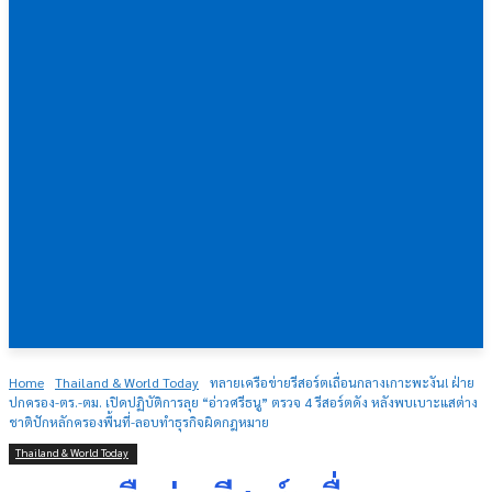
Home
Thailand & World Today
ทลายเครือข่ายรีสอร์ตเถื่อนกลางเกาะพะงัน! ฝ่าย
ปกครอง-ตร.-ตม. เปิดปฏิบัติการลุย “อ่าวศรีธนู” ตรวจ 4 รีสอร์ตดัง หลังพบเบาะแสต่าง
ชาติปักหลักครองพื้นที่-ลอบทำธุรกิจผิดกฎหมาย
Thailand & World Today