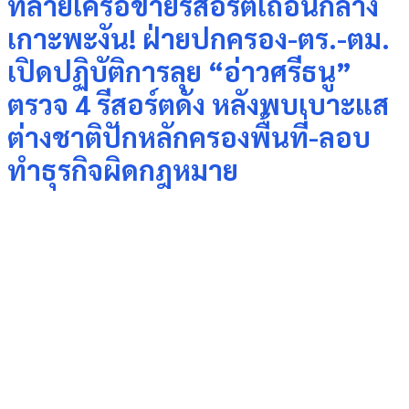
ทลายเครือข่ายรีสอร์ตเถื่อนกลาง
เกาะพะงัน! ฝ่ายปกครอง-ตร.-ตม.
เปิดปฏิบัติการลุย “อ่าวศรีธนู”
ตรวจ 4 รีสอร์ตดัง หลังพบเบาะแส
ต่างชาติปักหลักครองพื้นที่-ลอบ
ทำธุรกิจผิดกฎหมาย