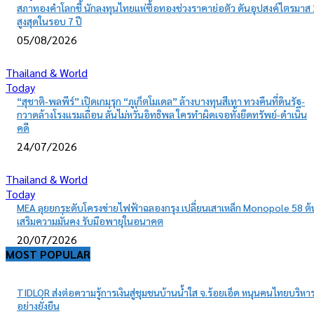
สภาทองคำโลกชี้ นักลงทุนไทยแห่ซื้อทองช่วงราคาย่อตัว ดันอุปสงค์ไตรมาส 
สูงสุดในรอบ 7 ปี
05/08/2026
Thailand & World
Today
“สุชาติ-พลพีร์” เปิดเกมรุก “ภูเก็ตโมเดล” ล้างบางทุนสีเทา ทวงคืนที่ดินรัฐ-
กวาดล้างโรงแรมเถื่อน ลั่นไม่หวั่นอิทธิพล ใครทำผิดเจอทั้งยึดทรัพย์-ดำเนิน
คดี
24/07/2026
Thailand & World
Today
MEA ลุยยกระดับโครงข่ายไฟฟ้าฉลองกรุง เปลี่ยนเสาเหล็ก Monopole 58 ต้
เสริมความมั่นคง รับมือพายุในอนาคต
20/07/2026
MOST POPULAR
TIDLOR ส่งต่อความรู้การเงินสู่ชุมชนบ้านน้ำใส จ.ร้อยเอ็ด หนุนคนไทยบริหาร
อย่างยั่งยืน