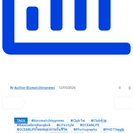
By
Author Bizmatchingnews
12/05/2026
0
0
TAGS
#binzmatchingnews
#ClubTai
#Clubถ่าย
#KajaGalleryBangkok
#Lifestyle
#OCEANLIFE
#OCEANLIFEไทยสมุทรประกันชีวิต
#Photography
#PHOTOwalk