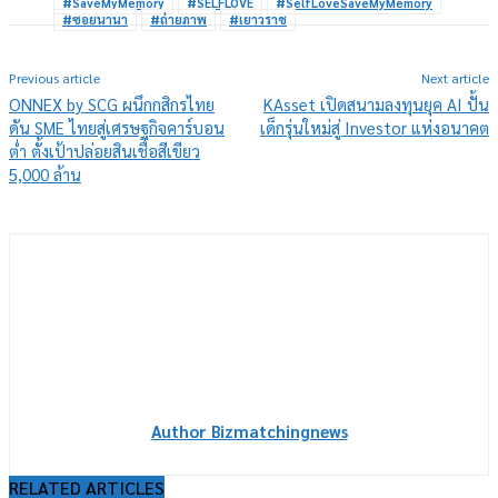
#SaveMyMemory
#SELFLOVE
#SelfLoveSaveMyMemory
#ซอยนานา
#ถ่ายภาพ
#เยาวราช
Previous article
Next article
ONNEX by SCG ผนึกกสิกรไทย
KAsset เปิดสนามลงทุนยุค AI ปั้น
ดัน SME ไทยสู่เศรษฐกิจคาร์บอน
เด็กรุ่นใหม่สู่ Investor แห่งอนาคต
ต่ำ ตั้งเป้าปล่อยสินเชื่อสีเขียว
5,000 ล้าน
Author Bizmatchingnews
RELATED ARTICLES