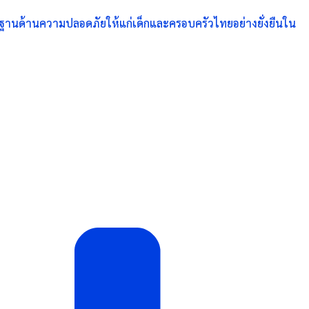
กฐานด้านความปลอดภัยให้แก่เด็กและครอบครัวไทยอย่างยั่งยืนใน