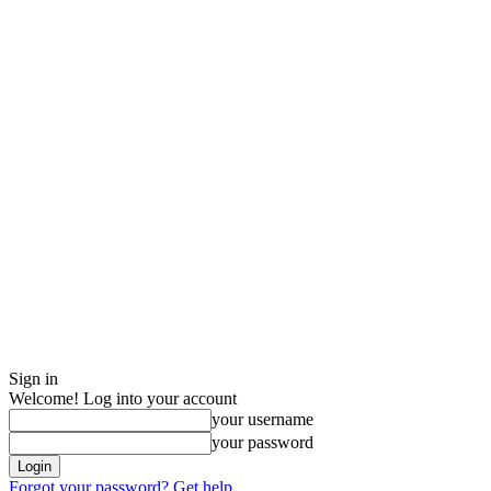
Sign in
Welcome! Log into your account
your username
your password
Forgot your password? Get help