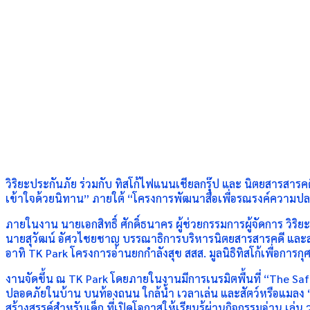
วิริยะประกันภัย ร่วมกับ ทิสโก้ไฟแนนเชียลกรุ๊ป และ นิตยสารสา
เข้าใจด้วยนิทาน” ภายใต้ “โครงการพัฒนาสื่อเพื่อรณรงค์ความปลอดภ
ภายในงาน นายเอกสิทธิ์ ศักดิ์ธนาคร ผู้ช่วยกรรมการผู้จัดการ วิริ
นายสุวัฒน์ อัศวไชยชาญ บรรณาธิการบริหารนิตยสารสารคดี และสำนั
อาทิ TK Park โครงการอ่านยกกำลังสุข สสส. มูลนิธิทิสโก้เพื่อการก
งานจัดขึ้น ณ TK Park โดยภายในงานมีการเนรมิตพื้นที่ “The Sa
ปลอดภัยในบ้าน บนท้องถนน ใกล้น้ำ เวลาเล่น และสัตว์หรือแมลง “S
สร้างสรรค์สำหรับเด็ก ที่เปิดโอกาสให้เรียนรู้ผ่านกิจกรรมอ่าน 