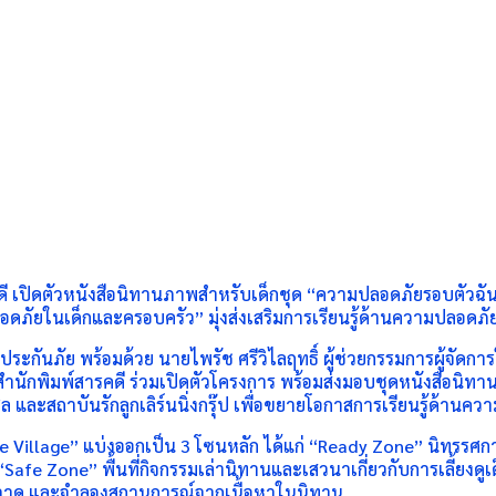
รคดี เปิดตัวหนังสือนิทานภาพสำหรับเด็กชุด “ความปลอดภัยรอบตัวฉ
ัยในเด็กและครอบครัว” มุ่งส่งเสริมการเรียนรู้ด้านความปลอดภัยให้เ
ยะประกันภัย พร้อมด้วย นายไพรัช ศรีวิไลฤทธิ์ ผู้ช่วยกรรมการผู้จัด
กพิมพ์สารคดี ร่วมเปิดตัวโครงการ พร้อมส่งมอบชุดหนังสือนิทานภา
ุศล และสถาบันรักลูกเลิร์นนิ่งกรุ๊ป เพื่อขยายโอกาสการเรียนรู้ด้าน
fe Village” แบ่งออกเป็น 3 โซนหลัก ได้แก่ “Ready Zone” นิทรรศ
afe Zone” พื้นที่กิจกรรมเล่านิทานและเสวนาเกี่ยวกับการเลี้ยงดูเ
เล่น วาด และจำลองสถานการณ์จากเนื้อหาในนิทาน