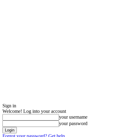
Sign in
Welcome! Log into your account
your username
your password
Forgot your password? Get help