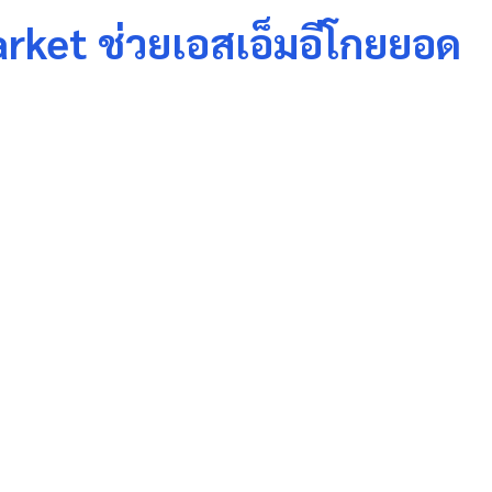
rket ช่วยเอสเอ็มอีโกยยอด