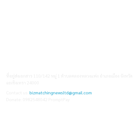
ABOUT US
ที่อยู่ส่งเอกสาร 110/142 หมู่ 1 ตำบลคลองหลวงแพ่ง อำเภอเมือง จังหวัด
ฉะเชิงเทรา 24000
Contact us:
bizmatchingnewsltd@gmail.com
Donate: 0982548042 PromptPay
FOLLOW US