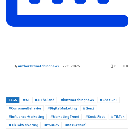
By
Author Bizmatchingnews
27/05/2026
0
0
TAGS
#AI
#AIThailand
#binzmatchingnews
#ChatGPT
#ConsumerBehavior
#DigitalMarketing
#GenZ
#InfluencerMarketing
#MarketingTrend
#SocialFirst
#TikTok
#TikTokMarketing
#YouGov
#ธรรมศาสตร์