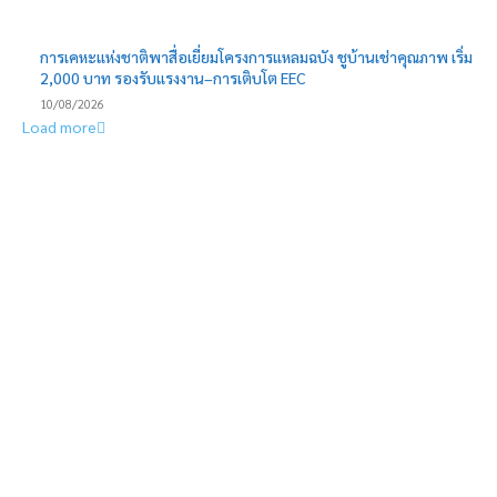
การเคหะแห่งชาติพาสื่อเยี่ยมโครงการแหลมฉบัง ชูบ้านเช่าคุณภาพ เริ่ม
2,000 บาท รองรับแรงงาน–การเติบโต EEC
10/08/2026
Load more
EDITOR PICKS
SAM ชวนชาวฝั่งธนแก้หนี้เสียต่ำแสน ผ่านโครงการ “ปิดหนี้ไว ไปต่อ
ได้” 8-9 ส.ค.นี้ ที่ศาลแพ่งตลิ่งชัน
ศุภาลัย ยกระดับมาตรฐานก่อสร้างผ่าน “The Living Lab” เปลี่ยนไซต์
งานจริงสู่พื้นที่เรียนรู้ ลดของเสียส่งกำจัดได้ 39%
เอสซีจี ผนึก ม.มหิดล ยกระดับ Work-based Learning ปั้น Future