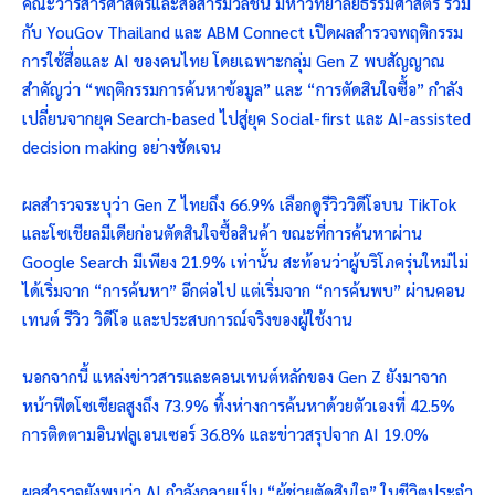
คณะวารสารศาสตร์และสื่อสารมวลชน มหาวิทยาลัยธรรมศาสตร์ ร่วม
กับ YouGov Thailand และ ABM Connect เปิดผลสำรวจพฤติกรรม
การใช้สื่อและ AI ของคนไทย โดยเฉพาะกลุ่ม Gen Z พบสัญญาณ
สำคัญว่า “พฤติกรรมการค้นหาข้อมูล” และ “การตัดสินใจซื้อ” กำลัง
เปลี่ยนจากยุค Search-based ไปสู่ยุค Social-first และ AI-assisted
decision making อย่างชัดเจน
ผลสำรวจระบุว่า Gen Z ไทยถึง 66.9% เลือกดูรีวิววิดีโอบน TikTok
และโซเชียลมีเดียก่อนตัดสินใจซื้อสินค้า ขณะที่การค้นหาผ่าน
Google Search มีเพียง 21.9% เท่านั้น สะท้อนว่าผู้บริโภครุ่นใหม่ไม่
ได้เริ่มจาก “การค้นหา” อีกต่อไป แต่เริ่มจาก “การค้นพบ” ผ่านคอน
เทนต์ รีวิว วิดีโอ และประสบการณ์จริงของผู้ใช้งาน
นอกจากนี้ แหล่งข่าวสารและคอนเทนต์หลักของ Gen Z ยังมาจาก
หน้าฟีดโซเชียลสูงถึง 73.9% ทิ้งห่างการค้นหาด้วยตัวเองที่ 42.5%
การติดตามอินฟลูเอนเซอร์ 36.8% และข่าวสรุปจาก AI 19.0%
ผลสำรวจยังพบว่า AI กำลังกลายเป็น “ผู้ช่วยตัดสินใจ” ในชีวิตประจำ