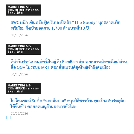
MARKETING & E-
COMMERCE การตลาด-
อีคอมเมิร์ช
SWC ผนึก เซ็นทรัล ฟู้ด รีเทล เปิดตัว “The Goody” บุกตลาดเพ็ท
พรีเมียม ตั้งเป้ายอดขาย 1,700 ล้านบาทใน 3 ปี
10/08/2026
MARKETING & E-
COMMERCE การตลาด-
อีคอมเมิร์ช
ดีน่ารีเฟรชแบรนด์ครั้งใหญ่ ดึง BamBam ถ่ายทอดภาพลักษณ์ใหม่ ผ่าน
สื่อ OOH ในระบบ MRT ตอกย้ำแบรนด์ยุคใหม่เข้าถึงคนเมือง
06/08/2026
MARKETING & E-
COMMERCE การตลาด-
อีคอมเมิร์ช
โก โฮลเซลล์ รับซื้อ “หอยหินงาม” หนุนวิถีชาวบ้านพุมเรียง ดันวัตถุดิบ
ใต้ขึ้นห้าง ต่อยอดเมนูร้านอาหารทั่วไทย
05/08/2026