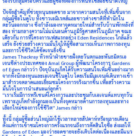
รองรับกลุ่มครอบครัวและผู้ซื้อที่ต้องการพื้นที่ใช้สอยขนาดใหญ่
ปัจจัยสำคัญที่ช่วยหนุนยอดขาย มาจากความสนใจที่เพิ่มขึ้นจาก
กลุ่มผู้ซื้อในดูไบ ทั้งชาวเอมิเรตส์และชาวต่างชาติที่พำนักใน
ตะวันออกกลาง ซึ่งกำลังมองหาจุดหมายใหม่สำหรับบ้านพักหลังที่
สอง ท่ามกลางความไม่แน่นอนด้านภูมิรัฐศาสตร์ในภูมิภาค ขณะ
เดียวกัน การที่โครงการเฟสแรกอย่าง Eden Residences ใกล้แล้ว
เสร็จ ยังช่วยสร้างความมั่นใจให้ผู้ซื้อสามารถเห็นภาพการลงทุน
และการใช้ชีวิตได้ชัดเจนยิ่งขึ้น
James Thackray หัวหน้าฝ่ายขายฝั่งตะวันตกและพันธมิตรเอ
เจนซีต่างประเทศของ Amal Group ผู้พัฒนาโครงการ Gardens
of Eden กล่าวว่า ปัจจุบันภูเก็ตได้รับความสนใจเพิ่มขึ้นอย่างมาก
จากทั้งนักลงทุนและเอเจนซีในดูไบ โดยเริ่มมีเอเจนต์เดินทางเข้า
มาสำรวจตลาดและเยี่ยมชมโครงการจริงมากขึ้น เพื่อสร้างความ
มั่นใจในการนำเสนอแก่ลูกค้า
“เราเริ่มมีการพรีเซนต์โครงการและประชุมกับเอเจนต์แทบทุกวัน
เพราะภูเก็ตกำลังถูกมองเป็นทั้งจุดหมายด้านการลงทุนและทาง
เลือกใหม่ของการใช้ชีวิต” James กล่าว
ทั้งนี้ กลุ่มผู้ซื้อส่วนใหญ่มักใช้เวลาหลายสัปดาห์หรือหลายเดือน
ตั้งแต่การเข้าชมโครงการครั้งแรกจนถึงการตัดสินใจซื้อ ส่งผลให้
Gardens of Eden มองว่ายอดขายจะยังเติบโตต่อเนื่องและมีแนว