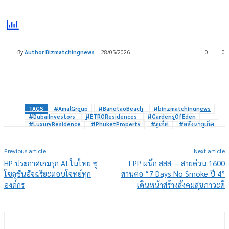
By
Author Bizmatchingnews
28/05/2026
0
0
TAGS
#AmalGroup
#BangtaoBeach
#binzmatchingnews
#DubaiInvestors
#ETROResidences
#GardensOfEden
#LuxuryResidence
#PhuketProperty
#ภูเก็ต
#อสังหาภูเก็ต
Previous article
Next article
HP ประกาศเกมรุก AI ในไทย ชู
LPP ผนึก สสส. – สายด่วน 1600
โซลูชันอัจฉริยะตอบโจทย์ทุก
สานต่อ “7 Days No Smoke ปี 4”
องค์กร
เดินหน้าสร้างสังคมสุขภาวะดี