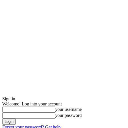
Sign in
Welcome! Log into your account
your username
your password
Forgot your password? Get help