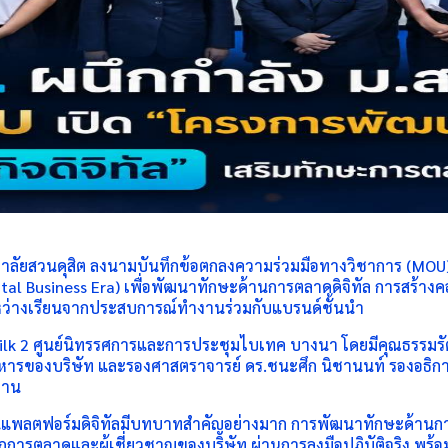
ิทยาลัยสวนดุสิต ลงนามบันทึกข้อตกลงความร่วมมือทางวิชาการ (MOU) เ
usiness Era) เพื่อพัฒนาทักษะด้านการตลาดดิจิทัล การสร้างคอน
ะหว่างเรียนจากประสบการณ์ทำงานร่วมกับแบรนด์ชั้นนำ
ห้อง Silk 2 ศูนย์นิทรรศการและการประชุมไบเทค บางนา โดยมีคุณธ
บริหารของบริษัท และรองศาสตราจารย์ ดร.ชนะศึก นิชานนท์ รองอธิการ
ยาน
ารบนแพลตฟอร์มดิจิทัลมีบทบาทสำคัญอย่างมาก การพัฒนาทักษะด้านก
ากนักการตลาดและผู้เชี่ยวชาญของบริษัท ผ่านการลงมือปฏิบัติจริง พร้อ