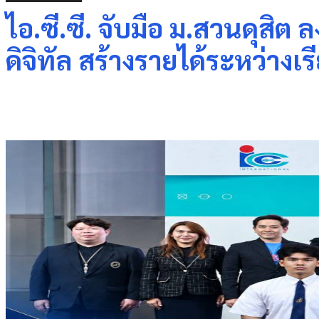
ไอ.ซี.ซี. จับมือ ม.สวนดุสิต
ดิจิทัล สร้างรายได้ระหว่างเร
Share