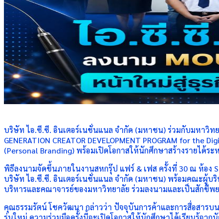
บริษัท ไอ.ซี.ซี. อินเตอร์เนชั่นแนล จำกัด (มหาชน) ร่วมกับมหาว
GENERATION CREATOR DEVELOPMENT PROGRAM for the Digital B
(Personal Branding) พร้อมเปิดโอกาสให้นักศึกษาสร้างรายได้ร
พิธีลงนามจัดขึ้นภายในงานสหกรุ๊ป แฟร์ & เฟส ครั้งที่ 30 ณ 
บริษัท ไอ.ซี.ซี. อินเตอร์เนชั่นแนล จำกัด (มหาชน) พร้อมคณะผู้
บริหารและคณาจารย์ของมหาวิทยาลัย ร่วมลงนามและเป็นสักขีพ
คุณธรรมรัตน์ โชควัฒนา กล่าวว่า ปัจจุบันการค้าและการสื่อส
รุ่นใหม่ ความร่วมมือครั้งนี้จะเปิดโอกาสให้นักศึกษาได้เรียนรู้จ