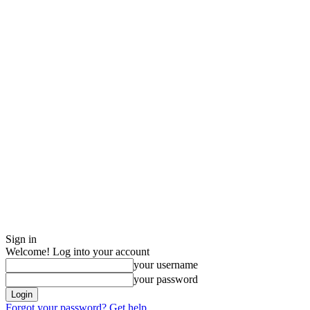
Sign in
Welcome! Log into your account
your username
your password
Forgot your password? Get help