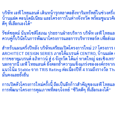
บริษัท เอพี ไทยแลนด์ เดินหน้ารุกตลาดอสังหาริมทรัพย์ในช่วงครึ
บ้านแฝด คอนโดมิเนียม และโครงการในต่างจังหวัด พร้อมชูแนวคิ
ดีๆ ที่เลือกเองได้”
รัชต์ชยุตม์ นันทโชติโสภณ ประธานฝ่ายบริหาร บริษัท เอพี ไทยแล
ควบคู่กับวินัยในการพัฒนาโครงการและการบริหารพอร์ต เพื่อส่งมอ
สำหรับแผนครึ่งปีหลัง บริษัทเตรียมเปิดโครงการใหม่ 27 โครงการ
ARCHITECT DESIGN SERIES ภายใต้แบรนด์ CENTRO, บ้านแฝด G
การขยายแบรนด์ อภิทาวน์ สู่ 6 จังหวัด ได้แก่ หาดใหญ่ ฉะเชิงเทรา จ
นอกจากนี้ เอพี ไทยแลนด์ ยังตอกย้ำความแข็งแกร่งขององค์กรจากก
แนวโน้ม Stable จาก TRIS Rating ต่อเนื่องปีที่ 4 รวมถึงรางว
มั่นคงและยั่งยืน
การเปิดตัวโครงการใหม่ครั้งนี้ ถือเป็นอีกก้าวสำคัญของเอพี ไทยแลน
การพัฒนาโครงการคุณภาพที่ตอบโจทย์ “ชีวิตดีๆ ที่เลือกเองได้”