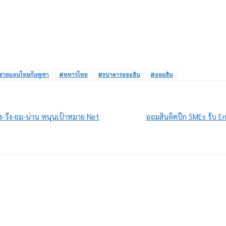
ชายแดนไทยกัมพูชา
#ทหารไทย
#ธนาคารออมสิน
#ออมสิน
 ปิง-วัง-ยม-น่าน หนุนเป้าหมาย Net
ออมสินติดปีก SMEs รับ En