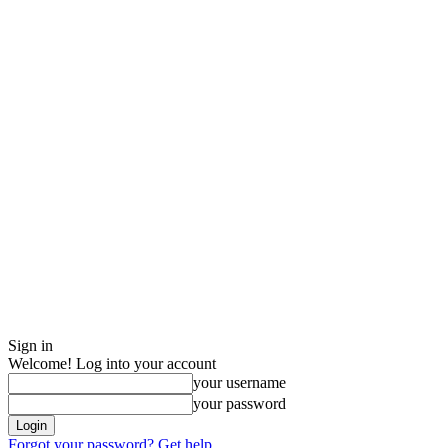
Sign in
Welcome! Log into your account
your username
your password
Forgot your password? Get help