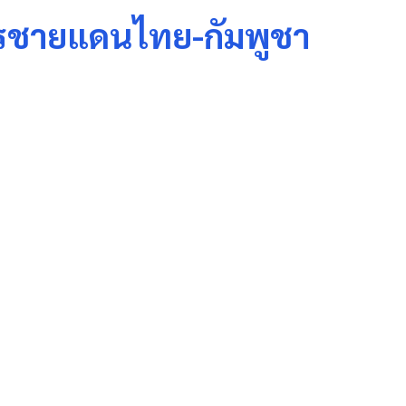
ารชายแดนไทย-กัมพูชา