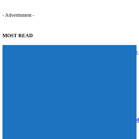
- Advertisment -
MOST READ
STECON ปลื้มนักลงทุนตอบรับหุ้นกู้เกินเป้าหมาย ระดมทุนสำเร็จ 5,000
บาท สะท้อนความเชื่อมั่นในศักยภาพการเติบโต
07/08/2026
BAM จับมือ CBS เปิดหลักสูตร Management Program ปั้นผู้นำแห่งการ
เปลี่ยนแปลง ดัน Transformation จาก “วิสัยทัศน์” สู่ “การลงมือทำ”
07/08/2026
เอสซีจี ผนึก ม.มหิดล ยกระดับ Work-based Learning ปั้น Future Talent เช
การเรียนสู่โลกการทำงานจริง
07/08/2026