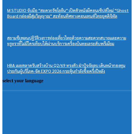
M STUDIO จับมือ “สะดวกรัชโยธิน” เปิดตัวหนังผีคอนเซ็ปต์ใหม่ “Ghost
Board กล่องผีสุ่มวิญญาณ” สะท้อนทิศทางคอนเทนต์ไทยยุคดิจิทัล
สยามซีเพลนปฏิวัติวงการท่องเที่ยวไทยด้วยความสะดวกสบายและความ
หรูหราที่ไม่มีใครเทียบได้ผ่านบริการเครื่องบินทะเลระดับพรีเมียม
HBA เผยตลาดรับสร้างบ้าน Q2/69 ทรงตัว ฝ่าปัจจัยลบ เดินหน้ากองทุน
ประกันผู้บริโภค-จัด EXPO 2026 กระตุ้นกำลังซื้อครึ่งปีหลัง
select your language