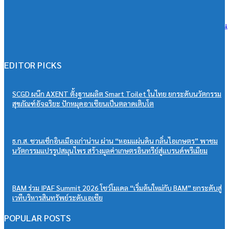
วิริยะประกันภัย หนุนเยาวชนสู่เวทีวิชาการประกันภัย มอบทุนสนับสนุน
“PSU Trang IBARM Talent 2026”
07/08/2026
EDITOR PICKS
SCGD ผนึก AXENT ตั้งฐานผลิต Smart Toilet ในไทย ยกระดับนวัตกรรม
สุขภัณฑ์อัจฉริยะ ปักหมุดอาเซียนเป็นตลาดเติบโต
ธ.ก.ส. ชวนเช็กอินเมืองเก่าน่าน ผ่าน “หอมแผ่นดิน กลิ่นไอเกษตร” พาชม
นวัตกรรมแปรรูปสมุนไพร สร้างมูลค่าเกษตรอินทรีย์สู่แบรนด์พรีเมียม
BAM ร่วม IPAF Summit 2026 โชว์โมเดล “เริ่มต้นใหม่กับ BAM” ยกระดับสู่
เวทีบริหารสินทรัพย์ระดับเอเชีย
POPULAR POSTS