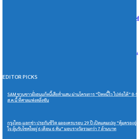
07/08/2026
เอสซีจี ผนึก ม.มหิดล ยกระดับ Work-based Learning ปั้น Future Talent เช
การเรียนสู่โลกการทำงานจริง
07/08/2026
วิริยะประกันภัย หนุนเยาวชนสู่เวทีวิชาการประกันภัย มอบทุนสนับสนุน
“PSU Trang IBARM Talent 2026”
07/08/2026
EDITOR PICKS
SAM ชวนชาวฝั่งธนแก้หนี้เสียต่ำแสน ผ่านโครงการ “ปิดหนี้ไว ไปต่อได้” 8-9
ส.ค.นี้ ที่ศาลแพ่งตลิ่งชัน
กรุงไทย-แอกซ่า ประกันชีวิต ฉลองครบรอบ 29 ปี เปิดแคมเปญ “คุ้มครองอุ่
ใจ ลุ้นรับโชคใหญ่ 6 เดือน 6 คัน” มอบรางวัลรวมกว่า 7 ล้านบาท