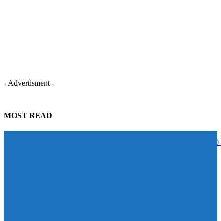
- Advertisment -
MOST READ
STECON ปลื้มนักลงทุนตอบรับหุ้นกู้เกินเป้าหมาย ระดมทุนสำเร็จ 5,000
บาท สะท้อนความเชื่อมั่นในศักยภาพการเติบโต
07/08/2026
BAM จับมือ CBS เปิดหลักสูตร Management Program ปั้นผู้นำแห่งการ
เปลี่ยนแปลง ดัน Transformation จาก “วิสัยทัศน์” สู่ “การลงมือทำ”