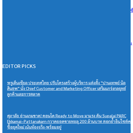
เอสซีจี ผนึก ม.มหิดล ยกระดับ Work-based Learning ปั้น Future Talent เช
การเรียนสู่โลกการทำงานจริง
07/08/2026
วิริยะประกันภัย หนุนเยาวชนสู่เวทีวิชาการประกันภัย มอบทุนสนับสนุน
“PSU Trang IBARM Talent 2026”
07/08/2026
EDITOR PICKS
พรูเด็นเชียล ประเทศไทย ปรับโครงสร้างผู้บริหาร แต่งตั้ง “ปานเทพย์ นิล
สินธพ” นั่ง Chief Customer and Marketing Officer เสริมแกร่งกลยุทธ์
ลูกค้าและการตลาด
ศุภาลัย อ่านเกมขาด! คอนโด Ready to Move มาแรง ดัน Supalai PARC
Ekkamai–Pattanakarn กวาดยอดขายทะลุ 200 ล้านบาท ตอกย้ำอินไซต์ค
ซื้อยุคใหม่ เน้นห้องจริง-พร้อมอยู่