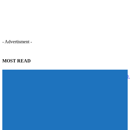
- Advertisment -
MOST READ
STECON ปลื้มนักลงทุนตอบรับหุ้นกู้เกินเป้าหมาย ระดมทุนสำเร็จ 5,000
บาท สะท้อนความเชื่อมั่นในศักยภาพการเติบโต
07/08/2026
BAM จับมือ CBS เปิดหลักสูตร Management Program ปั้นผู้นำแห่งการ
เปลี่ยนแปลง ดัน Transformation จาก “วิสัยทัศน์” สู่ “การลงมือทำ”
07/08/2026