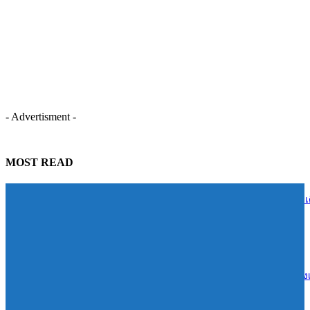
- Advertisment -
MOST READ
ธ.ก.ส. จัดกิจกรรมบริจาคโลหิต “ครบรอบ 60 ปี 1 ล้านซีซี 1 ล้านบาท” เ
หน้าสำรองโลหิตช่วยผู้ป่วยทั่วประเทศ
06/08/2026
เมืองทองธานี ก้าวสู่ Smart City เต็มรูปแบบ หลัง depa รับรองเป็นเขตส่ง
เมืองอัจฉริยะ