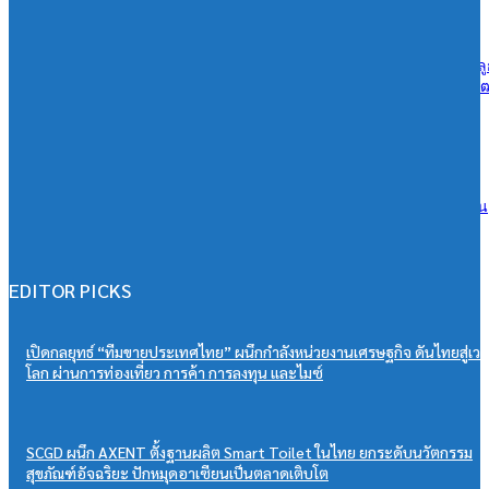
06/08/2026
ลลิล พร็อพเพอร์ตี้ ก้าวสู่ปีที่ 40 เดินหน้าสร้างการเติบโตอย่างยั่งยืน ยึดล
เป็นศูนย์กลาง ขับเคลื่อนองค์กรด้วยนวัตกรรม ธรรมาภิบาล และการพ
คน
06/08/2026
กรุงเทพประกันภัยจัดเสวนาประกันภัยให้แก่ตัวแทนและนายหน้าประกัน
วินาศภัยเสริมศักยภาพธุรกิจประกันภัยให้แข็งแกร่งยิ่งขึ้น
06/08/2026
EDITOR PICKS
เปิดกลยุทธ์ “ทีมขายประเทศไทย” ผนึกกำลังหน่วยงานเศรษฐกิจ ดันไทยสู่เวท
โลก ผ่านการท่องเที่ยว การค้า การลงทุน และไมซ์
SCGD ผนึก AXENT ตั้งฐานผลิต Smart Toilet ในไทย ยกระดับนวัตกรรม
สุขภัณฑ์อัจฉริยะ ปักหมุดอาเซียนเป็นตลาดเติบโต