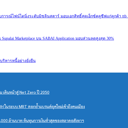
รณ์ไฟน์ไดนิ่งระดับมิชลินสตาร์ มอบเอกสิทธิ์สุดเอ็กซ์คลูซีฟแก่ลูกค้า ttb 
น Supalai Marketplace บน SABAI Application มอบส่วนลดสูงสุด 30%
ิหารหนี้อย่างยั่งยืน
น เดินหน้าสู่ Net Zero ปี 2050
OOH ในระบบ MRT ตอกย้ำแบรนด์ยุคใหม่เข้าถึงคนเมือง
ีล 4,000 ล้านบาท ต้นทุนการเงินต่ำสุดของตลาดอสังหาฯ