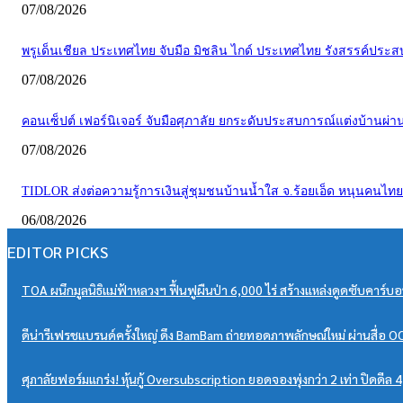
07/08/2026
พรูเด็นเชียล ประเทศไทย จับมือ มิชลิน ไกด์ ประเทศไทย รังสรรค์ประสบกา
07/08/2026
คอนเซ็ปต์ เฟอร์นิเจอร์ จับมือศุภาลัย ยกระดับประสบการณ์แต่งบ้านผ่า
07/08/2026
TIDLOR ส่งต่อความรู้การเงินสู่ชุมชนบ้านน้ำใส จ.ร้อยเอ็ด หนุนคนไทยบร
06/08/2026
EDITOR PICKS
TOA ผนึกมูลนิธิแม่ฟ้าหลวงฯ ฟื้นฟูผืนป่า 6,000 ไร่ สร้างแหล่งดูดซับคาร์บอ
ดีน่ารีเฟรชแบรนด์ครั้งใหญ่ ดึง BamBam ถ่ายทอดภาพลักษณ์ใหม่ ผ่านสื่อ 
ศุภาลัยฟอร์มแกร่ง! หุ้นกู้ Oversubscription ยอดจองพุ่งกว่า 2 เท่า ปิดด