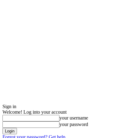
Sign in
Welcome! Log into your account
your username
your password
Forgot your password? Get help