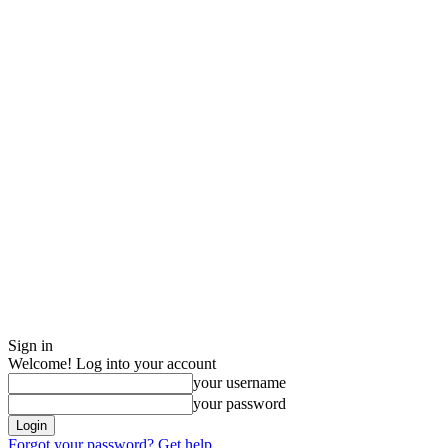
Sign in
Welcome! Log into your account
your username
your password
Forgot your password? Get help