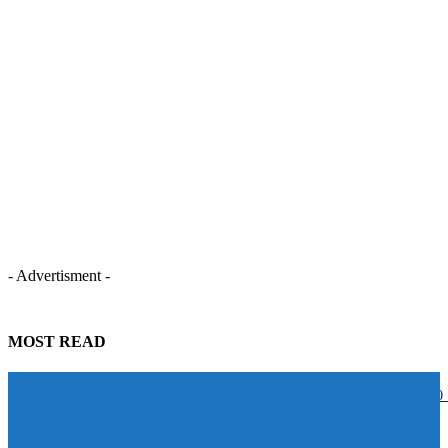
- Advertisment -
MOST READ
STECON ปลื้มนักลงทุนตอบรับหุ้นกู้เกินเป้าหมาย ระดมทุนสำเร็จ 5,000
บาท สะท้อนความเชื่อมั่นในศักยภาพการเติบโต
07/08/2026