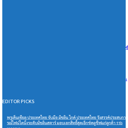
BAM จับมือ CBS เปิดหลักสูตร Management Program ปั้นผู้นำแห่งการ
เปลี่ยนแปลง ดัน Transformation จาก “วิสัยทัศน์” สู่ “การลงมือทำ”
07/08/2026
เอสซีจี ผนึก ม.มหิดล ยกระดับ Work-based Learning ปั้น Future Talent เช
การเรียนสู่โลกการทำงานจริง
07/08/2026
วิริยะประกันภัย หนุนเยาวชนสู่เวทีวิชาการประกันภัย มอบทุนสนับสนุน
“PSU Trang IBARM Talent 2026”
07/08/2026
EDITOR PICKS
พรูเด็นเชียล ประเทศไทย จับมือ มิชลิน ไกด์ ประเทศไทย รังสรรค์ประสบกา
รณ์ไฟน์ไดนิ่งระดับมิชลินสตาร์ มอบเอกสิทธิ์สุดเอ็กซ์คลูซีฟแก่ลูกค้า ttb