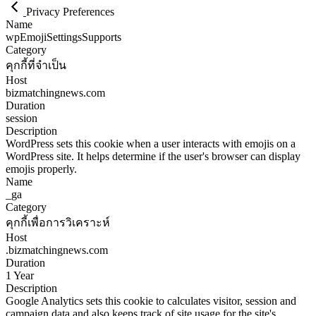
Privacy Preferences
Name
wpEmojiSettingsSupports
Category
คุกกี้ที่จำเป็น
Host
bizmatchingnews.com
Duration
session
Description
WordPress sets this cookie when a user interacts with emojis on a
WordPress site. It helps determine if the user's browser can display
emojis properly.
Name
_ga
Category
คุกกี้เพื่อการวิเคราะห์
Host
.bizmatchingnews.com
Duration
1 Year
Description
Google Analytics sets this cookie to calculates visitor, session and
campaign data and also keeps track of site usage for the site's