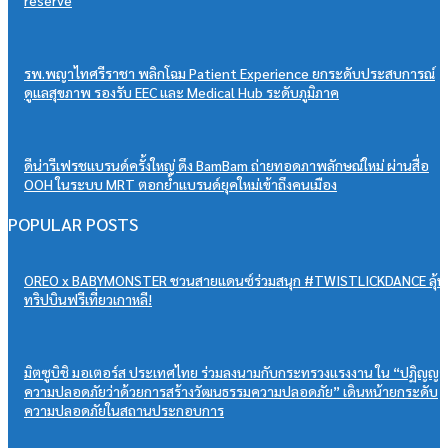
reserve
รพ.พญาไทศรีราชา พลิกโฉม Patient Experience ยกระดับประสบการณ์
ดูแลสุขภาพ รองรับ EEC และ Medical Hub ระดับภูมิภาค
ดีน่ารีเฟรชแบรนด์ครั้งใหญ่ ดึง BamBam ถ่ายทอดภาพลักษณ์ใหม่ ผ่านสื่อ
OOH ในระบบ MRT ตอกย้ำแบรนด์ยุคใหม่เข้าถึงคนเมือง
POPULAR POSTS
OREO x BABYMONSTER ชวนสายแดนซ์ร่วมสนุก #TWISTLICKDANCE ลุ้น
ทริปบินฟรีเที่ยวเกาหลี!
มิตซูบิชิ มอเตอร์ส ประเทศไทย ร่วมลงนามกับกระทรวงแรงงาน ใน “ปฏิญญา
ความปลอดภัยว่าด้วยการสร้างวัฒนธรรมความปลอดภัย” เดินหน้ายกระดับ
ความปลอดภัยในสถานประกอบการ