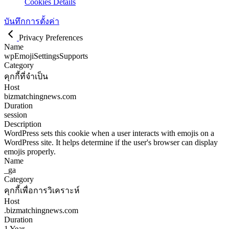
Cookies Details
บันทึกการตั้งค่า
Privacy Preferences
Name
wpEmojiSettingsSupports
Category
คุกกี้ที่จำเป็น
Host
bizmatchingnews.com
Duration
session
Description
WordPress sets this cookie when a user interacts with emojis on a
WordPress site. It helps determine if the user's browser can display
emojis properly.
Name
_ga
Category
คุกกี้เพื่อการวิเคราะห์
Host
.bizmatchingnews.com
Duration
1 Year