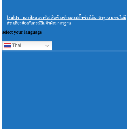
โฮมโปร – เมกาโฮม แจงชัด! สินค้าเหล็กและปลั๊กพ่วงได้มาตรฐาน มอก. ไม่มี
ส่วนเกี่ยวข้องกับกรณีสินค้าผิดมาตรฐาน
select your language
Thai