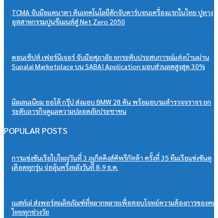
TCMA จับมือแคนาดา ดันเทคโนโลยีดักจับคาร์บอนเครื่องแรกในไทย ปูทาง
อุตสาหกรรมปูนซีเมนต์สู่ Net Zero 2050
คอนเซ็ปต์ เฟอร์นิเจอร์ จับมือศุภาลัย ยกระดับประสบการณ์แต่งบ้านผ่าน
Supalai Marketplace บน SABAI Application มอบส่วนลดสูงสุด 30%
มิลเลนเนียม ออโต้ กรุ๊ป ส่งมอบ BMW 28 คัน พร้อมอบรมตำรวจจราจร ยก
ระดับภารกิจดูแลความปลอดภัยประชาชน
POPULAR POSTS
การแข่งขันเรือใบใหญ่วันที่ 3 ภูเก็ตคิงส์คัพรีกัตต้า ครั้งที่ 35 ทีมเรือแข่งขันดุ
เดือดทุกรุ่น จ่อลุ้นครึ่งหลังวันที่ 8-9 ธ.ค.
เนสท์เล่ ส่งพอร์ตผลิตภัณฑ์ที่หลากหลายเพื่อตอบโจทย์ความต้องการของคน
ไทยทุกช่วงวัย