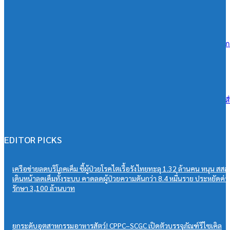
06/08/2026
ซีพีแรม ผนึกกำลังทุกภาคส่วน สานต่อ 13 ปี “CPRAM Green Life” #ปลูกเ
โลกยั่งยืน เพิ่มพื้นที่สีเขียวกว่า 288,000 ตร.ม. มุ่งสู่ Net Zero 2050
06/08/2026
ดีน่ารีเฟรชแบรนด์ครั้งใหญ่ ดึง BamBam ถ่ายทอดภาพลักษณ์ใหม่ ผ่านสื
OOH ในระบบ MRT ตอกย้ำแบรนด์ยุคใหม่เข้าถึงคนเมือง
06/08/2026
EDITOR PICKS
เครือข่ายลดบริโภคเค็ม ชี้ผู้ป่วยโรคไตเรื้อรังไทยทะลุ 1.32 ล้านคน หนุน สสส.
เดินหน้าลดเค็มทั้งระบบ คาดลดผู้ป่วยความดันกว่า 8.4 หมื่นราย ประหยัดค่า
รักษา 3,100 ล้านบาท
ยกระดับอุตสาหกรรมอาหารสัตว์! CPPC–SCGC เปิดตัวบรรจุภัณฑ์รีไซเคิล