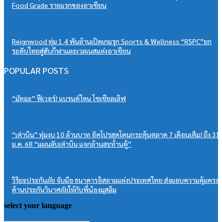
Food Grade รายแรกของอาเซียน
Reignwood ทุ่ม 1.4 พันล้านเปิดเกมรุก Sports & Wellness “RSPC”ยก
ระดับไทยสู่ฮับกีฬาและเวลเนสแห่งอาเซียน
POPULAR POSTS
“มัทฉะ” ฟีเวอร์! แบรนด์ไหน โซเชียลเลิฟ
“เต่าบิน” ทุ่มงบ 10 ล้านบาท อัดโปรสุดโดนกระตุ้นตลาด 7 เดือนเต็ม! ถึง 31
ม.ค. 68 “แผนลับเต่าบิน แจกล้านสะท้านตู้”
วิริยะประกันภัย จับมือ ธนาคารอิสลามแห่งประเทศไทย ส่งมอบความคุ้มครอ
ด้านประกันวินาศภัยให้กับพี่น้องมุสลิม
select your language