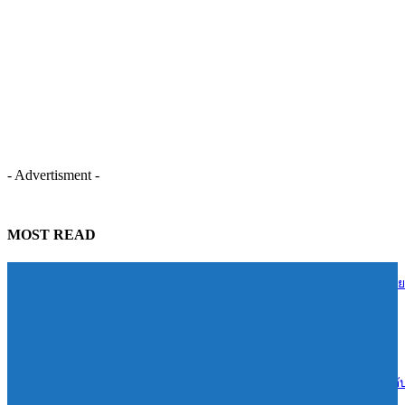
- Advertisment -
MOST READ
TIDLOR ส่งต่อความรู้การเงินสู่ชุมชนบ้านน้ำใส จ.ร้อยเอ็ด หนุนคนไทย
บริหารหนี้อย่างยั่งยืน
06/08/2026
Reignwood ทุ่ม 1.4 พันล้านเปิดเกมรุก Sports & Wellness “RSPC”ยกระด
สู่ฮับกีฬาและเวลเนสแห่งอาเซียน