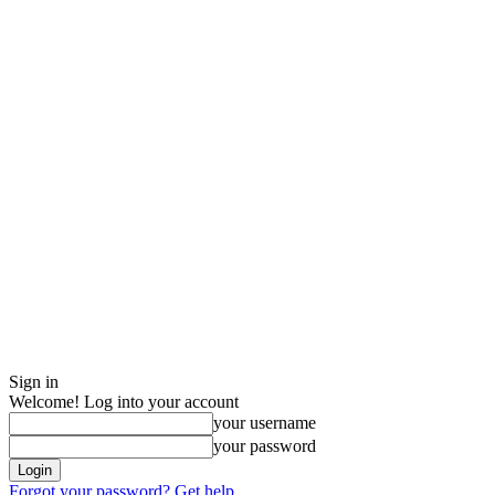
Sign in
Welcome! Log into your account
your username
your password
Forgot your password? Get help