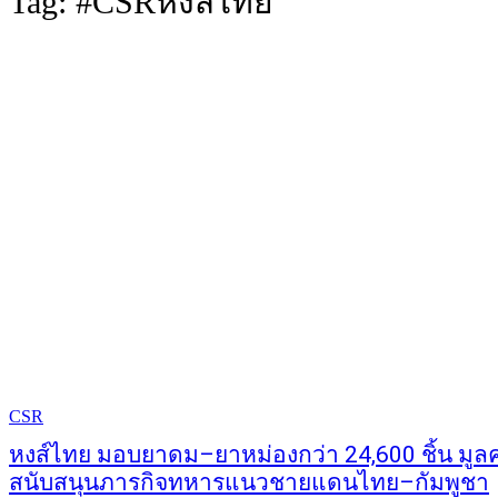
Tag:
#CSRหงส์ไทย
CSR
หงส์ไทย มอบยาดม–ยาหม่องกว่า 24,600 ชิ้น มูลค
สนับสนุนภารกิจทหารแนวชายแดนไทย–กัมพูชา