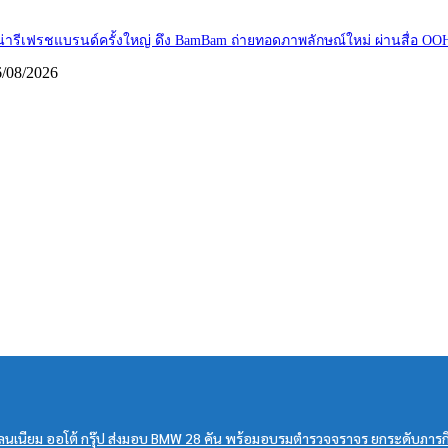
น่ารีเฟรชแบรนด์ครั้งใหญ่ ดึง BamBam ถ่ายทอดภาพลักษณ์ใหม่ ผ่านสื่อ O
6/08/2026
เลนเนียม ออโต้ กรุ๊ป ส่งมอบ BMW 28 คัน พร้อมอบรมตำรวจจราจร ยกระดับภ