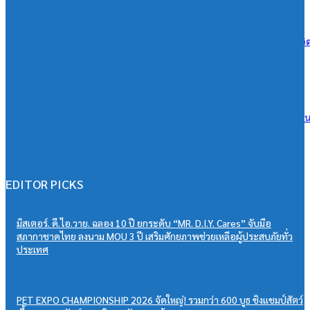
05/08/2026
ไทยประกันชีวิต หนุนใช้ไฟฟ้าสีเขียว ยกระดับองค์กรสู่บริษัทประกันชีวิ
ความยั่งยืน มุ่ง Net Zero ปี 2050
05/08/2026
เครือข่ายลดบริโภคเค็ม ชี้ผู้ป่วยโรคไตเรื้อรังไทยทะลุ 1.32 ล้านคน หนุ
สสส. เดินหน้าลดเค็มทั้งระบบ คาดลดผู้ป่วยความดันกว่า 8.4 หมื่นราย
ประหยัดค่ารักษา 3,100 ล้านบาท
05/08/2026
EDITOR PICKS
มิสเตอร์. ดี.ไอ.วาย. ฉลอง 10 ปี ยกระดับ “MR. D.I.Y. Cares” จับมือ
สภากาชาดไทย ลงนาม MOU 3 ปี เสริมศักยภาพช่วยเหลือผู้ประสบภัยทั่ว
ประเทศ
PET EXPO CHAMPIONSHIP 2026 จัดใหญ่! รวมกว่า 600 บูธ ชิงแชมป์สัตว์