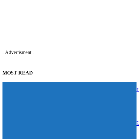
- Advertisment -
MOST READ
สภาทองคำโลกชี้ นักลงทุนไทยแห่ซื้อทองช่วงราคาย่อตัว ดันอุปสงค์ไต
2 สูงสุดในรอบ 7 ปี
05/08/2026
โก โฮลเซลล์ รับซื้อ “หอยหินงาม” หนุนวิถีชาวบ้านพุมเรียง ดันวัตถุดิบใต
ห้าง ต่อยอดเมนูร้านอาหารทั่วไทย