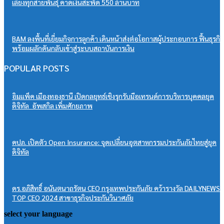
เลี้ยงทุกสายพันธุ์ คาดเงินสะพัด 550 ล้านบาท
BAM ลงพื้นที่เยี่ยมกิจการลูกค้า เดินหน้าส่งต่อโอกาสผู้ประกอบการ ฟื้นธุรกิจ
พร้อมผลักดันกลับเข้าสู่ระบบสถาบันการเงิน
POPULAR POSTS
อิมแพ็ค เมืองทองธานี เปิดกลยุทธ์เชิงรุกรับมือเทรนด์การบริหารบุคคลยุค
ดิจิทัล อัพสกิล เพิ่มศักยภาพ
คปภ. เปิดตัว Open Insurance: จุดเปลี่ยนอุตสาหกรรมประกันภัยไทยสู่ยุค
ดิจิทัล
ดร.อภิสิทธิ์ อนันตนาถรัตน CEO กรุงเทพประกันภัย คว้ารางวัล DAILYNEWS
TOP CEO 2024 สาขาธุรกิจประกันวินาศภัย
select your language