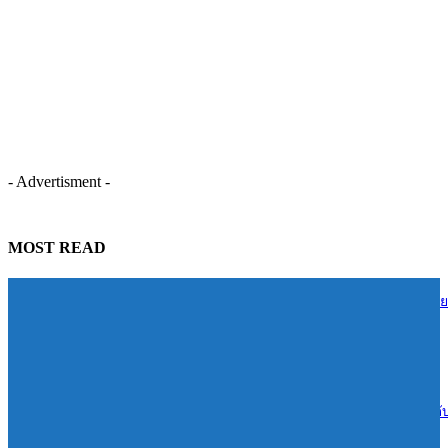
- Advertisment -
MOST READ
TIDLOR ส่งต่อความรู้การเงินสู่ชุมชนบ้านน้ำใส จ.ร้อยเอ็ด หนุนคนไทย
บริหารหนี้อย่างยั่งยืน
06/08/2026
Reignwood ทุ่ม 1.4 พันล้านเปิดเกมรุก Sports & Wellness “RSPC”ยกระด
สู่ฮับกีฬาและเวลเนสแห่งอาเซียน