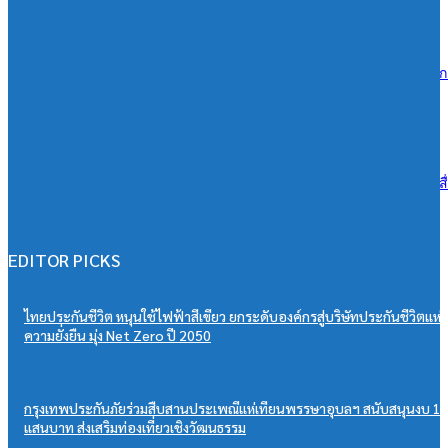
06/08/2026
ซีพีแรม ผนึกกำลังทุกภาคส่วน สานต่อ 13 ปี “CPRAM Green Life” #ปลูกเ
โลกยั่งยืน เพิ่มพื้นที่สีเขียวกว่า 288,000 ตร.ม. มุ่งสู่ Net Zero 2050
06/08/2026
ดีน่ารีเฟรชแบรนด์ครั้งใหญ่ ดึง BamBam ถ่ายทอดภาพลักษณ์ใหม่ ผ่านสื
OOH ในระบบ MRT ตอกย้ำแบรนด์ยุคใหม่เข้าถึงคนเมือง
06/08/2026
EDITOR PICKS
ไทยประกันชีวิต หนุนใช้ไฟฟ้าสีเขียว ยกระดับองค์กรสู่บริษัทประกันชีวิตแห่ง
ความยั่งยืน มุ่ง Net Zero ปี 2050
กรุงเทพประกันภัยร่วมสืบสานประเพณีแห่เทียนพรรษาอุบลฯ สนับสนุนงบ 1
แสนบาท ส่งเสริมท่องเที่ยวเชิงวัฒนธรรม