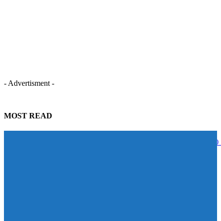
- Advertisment -
MOST READ
STECON ปลื้มนักลงทุนตอบรับหุ้นกู้เกินเป้าหมาย ระดมทุนสำเร็จ 5,000
บาท สะท้อนความเชื่อมั่นในศักยภาพการเติบโต
07/08/2026
BAM จับมือ CBS เปิดหลักสูตร Management Program ปั้นผู้นำแห่งการ
เปลี่ยนแปลง ดัน Transformation จาก “วิสัยทัศน์” สู่ “การลงมือทำ”