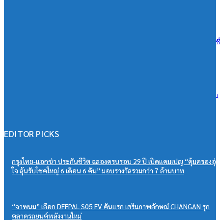
07/08/2026
เอสซีจี ผนึก ม.มหิดล ยกระดับ Work-based Learning ปั้น Future Talent เช
การเรียนสู่โลกการทำงานจริง
07/08/2026
วิริยะประกันภัย หนุนเยาวชนสู่เวทีวิชาการประกันภัย มอบทุนสนับสนุน
“PSU Trang IBARM Talent 2026”
07/08/2026
EDITOR PICKS
กรุงไทย-แอกซ่า ประกันชีวิต ฉลองครบรอบ 29 ปี เปิดแคมเปญ “คุ้มครองอุ่
ใจ ลุ้นรับโชคใหญ่ 6 เดือน 6 คัน” มอบรางวัลรวมกว่า 7 ล้านบาท
“จาพนม” เลือก DEEPAL S05 EV คันแรก เสริมภาพลักษณ์ CHANGAN รุก
ตลาดรถยนต์พลังงานใหม่