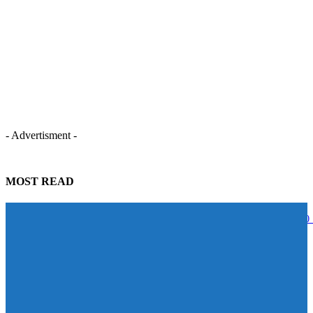
- Advertisment -
MOST READ
STECON ปลื้มนักลงทุนตอบรับหุ้นกู้เกินเป้าหมาย ระดมทุนสำเร็จ 5,000
บาท สะท้อนความเชื่อมั่นในศักยภาพการเติบโต
07/08/2026
BAM จับมือ CBS เปิดหลักสูตร Management Program ปั้นผู้นำแห่งการ
เปลี่ยนแปลง ดัน Transformation จาก “วิสัยทัศน์” สู่ “การลงมือทำ”