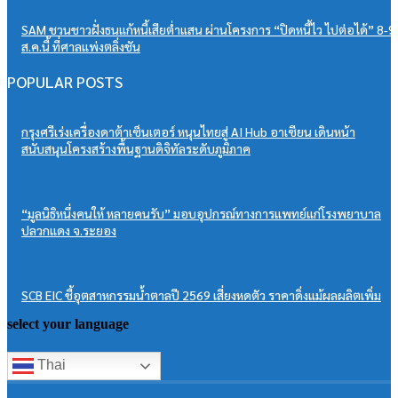
SAM ชวนชาวฝั่งธนแก้หนี้เสียต่ำแสน ผ่านโครงการ “ปิดหนี้ไว ไปต่อได้” 8-9
ส.ค.นี้ ที่ศาลแพ่งตลิ่งชัน
POPULAR POSTS
กรุงศรีเร่งเครื่องดาต้าเซ็นเตอร์ หนุนไทยสู่ AI Hub อาเซียน เดินหน้า
สนับสนุนโครงสร้างพื้นฐานดิจิทัลระดับภูมิภาค
“มูลนิธิหนึ่งคนให้ หลายคนรับ” มอบอุปกรณ์ทางการแพทย์แก่โรงพยาบาล
ปลวกแดง จ.ระยอง
SCB EIC ชี้อุตสาหกรรมน้ำตาลปี 2569 เสี่ยงหดตัว ราคาดิ่งแม้ผลผลิตเพิ่ม
select your language
Thai