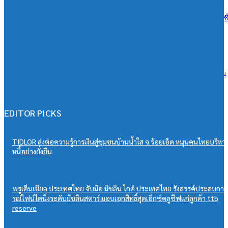
เอสซีจี ผนึก ม.มหิดล ยกระดับ Work-based Learning ปั้น Future Talent เช
การเรียนสู่โลกการทำงานจริง
07/08/2026
วิริยะประกันภัย หนุนเยาวชนสู่เวทีวิชาการประกันภัย มอบทุนสนับสนุน
“PSU Trang IBARM Talent 2026”
07/08/2026
EDITOR PICKS
TIDLOR ส่งต่อความรู้การเงินสู่ชุมชนบ้านน้ำใส จ.ร้อยเอ็ด หนุนคนไทยบริหา
หนี้อย่างยั่งยืน
พรูเด็นเชียล ประเทศไทย จับมือ มิชลิน ไกด์ ประเทศไทย รังสรรค์ประสบกา
รณ์ไฟน์ไดนิ่งระดับมิชลินสตาร์ มอบเอกสิทธิ์สุดเอ็กซ์คลูซีฟแก่ลูกค้า ttb
reserve