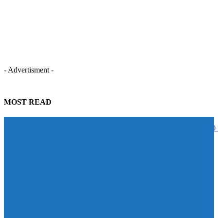
- Advertisment -
MOST READ
STECON ปลื้มนักลงทุนตอบรับหุ้นกู้เกินเป้าหมาย ระดมทุนสำเร็จ 5,000
บาท สะท้อนความเชื่อมั่นในศักยภาพการเติบโต
07/08/2026
BAM จับมือ CBS เปิดหลักสูตร Management Program ปั้นผู้นำแห่งการ
เปลี่ยนแปลง ดัน Transformation จาก “วิสัยทัศน์” สู่ “การลงมือทำ”
07/08/2026