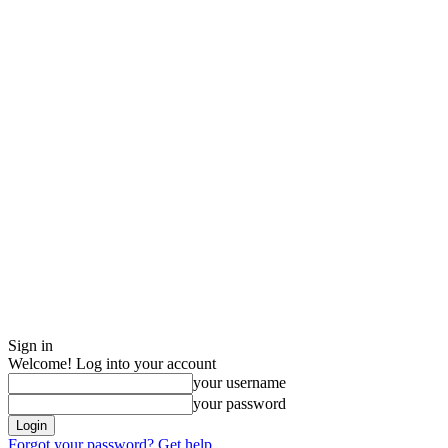
Sign in
Welcome! Log into your account
your username
your password
Forgot your password? Get help