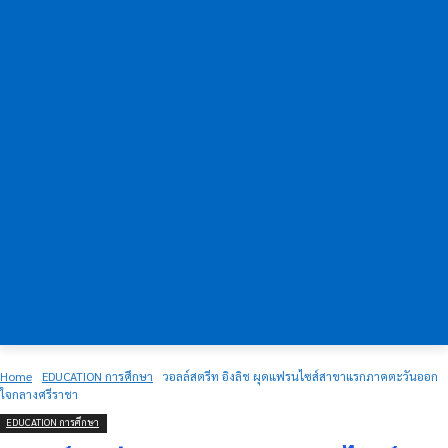
Home
EDUCATION การศึกษา
วอลล์สตรีท อิงลิช ผุดแฟรนไซส์สาขาแรกภาคตะวันออก
ใจกลางศรีราชา
EDUCATION การศึกษา