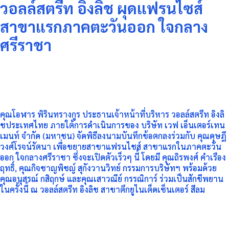
วอลล์สตรีท อิงลิช ผุดแฟรนไซส์
สาขาแรกภาคตะวันออก ใจกลาง
ศรีราชา
คุณโอฬาร พิรินทรางกูร ประธานเจ้าหน้าที่บริหาร วอลล์สตรีท อิงลิ
ชประเทศไทย ภายใต้การดำเนินการของ บริษัท เวฟ เอ็นเตอร์เทน
เมนท์ จำกัด (มหาชน) จัดพิธีลงนามบันทึกข้อตกลงร่วมกับ คุณดุษฎี
วงศ์โรจน์รัตนา เพื่อขยายสาขาแฟรนไชส์ สาขาแรกในภาคตะวัน
ออก ใจกลางศรีราชา ซึ่งจะเปิดตัวเร็วๆ นี้ โดยมี คุณถิรพงศ์ คำเรือง
ฤทธิ์, คุณกิจชาญพิชญ์ สุกังวานวิทย์ กรรมการบริษัทฯ พร้อมด้วย
คุณอนุสรณ์ กสิฤกษ์ และคุณเสาวณีย์ กรรณิการ์ ร่วมเป็นสักขีพยาน
ในครั้งนี้ ณ วอลล์สตรีท อิงลิช สาขาตึกยูไนเต็ดเซ็นเตอร์ สีลม