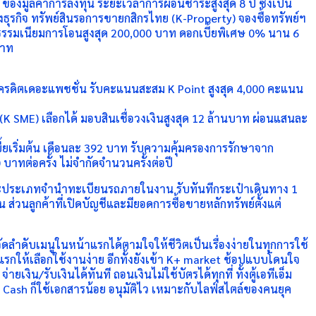
00% ของมูลค่าการลงทุน ระยะเวลาการผ่อนชำระสูงสุด 8 ปี ซึ่งเป็น
รกิจ ทรัพย์สินรอการขายกสิกรไทย (K-Property) จองซื้อทรัพย์ฯ
่าธรรมเนียมการโอนสูงสุด 200,000 บาท ดอกเบี้ยพิเศษ 0% นาน 6
บาท
ัตรเครดิตเดอะแพชชั่น รับคะแนนสะสม K Point สูงสุด 4,000 คะแนน
ี (K SME) เลือกได้ มอบสินเชื่อวงเงินสูงสุด 12 ล้านบาท ผ่อนแสนละ
ยเริ่มต้น เดือนละ 392 บาท รับความคุ้มครองการรักษาจาก
 บาทต่อครั้ง ไม่จำกัดจำนวนครั้งต่อปี
ถและประเภทจำนำทะเบียนรถภายในงาน รับทันทีกระเป๋าเดินทาง 1
 ส่วนลูกค้าที่เปิดบัญชีและมียอดการซื้อขายหลักทรัพย์ตั้งแต่
ัดลำดับเมนูในหน้าแรกได้ตามใจให้ชีวิตเป็นเรื่องง่ายในทุกการใช้
รกให้เลือกใช้งานง่าย อีกทั้งยังเข้า K+ market ช้อปแบบโดนใจ
/รับเงินได้ทันที ถอนเงินไม่ใช้บัตรได้ทุกที่ ทั้งตู้เอทีเอ็ม
 Cash ก็ใช้เอกสารน้อย อนุมัติไว เหมาะกับไลฟ์สไตล์ของคนยุค