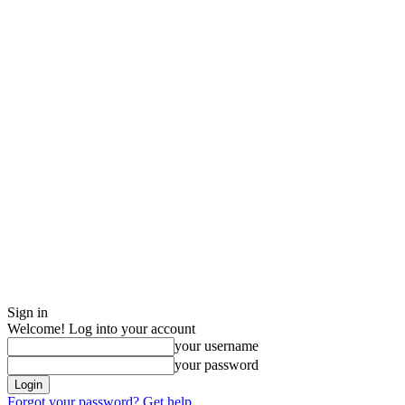
Sign in
Welcome! Log into your account
your username
your password
Forgot your password? Get help