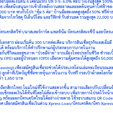
้ยและปลอดเงินต้น 6 เดือนแรก) ปีที่ 3-5: 6.0% ต่อปี วงเงินสูงสุด 1
 เพื่อสนับสนุนการเข้าถึงพลังงานสะอาดและลดต้นทุนค่าไฟฟ้าของธุ
,000 บาท พบกับโปร “คุ้ม 5 ต่อ” บ้านมือสองลดสูงสุดถึง 50% ฟรีค
ิ่มเติมจากไทวัสดุ บีเอ็นบีโฮม และวีฟิกซ์ รับส่วนลด รวมสูงสุด 22,000 
 บัตรเครดิตวีซ่า/มาสเตอร์การ์ด แพลทินัม บัตรเครดิตเจซีบี และบ
เอกสาร ผ่อนเริ่มต้น 300 บาทต่อเดือน บริการสินเชื่อธุรกิจเอสเอ็มอ
กู้ได้ พร้อมบริการให้คำปรึกษาแก่ผู้ประกอบการภายในงาน
นชีวิตและสุขภาพ “ป่วยมีจ่าย” จากเมืองไทยประกันชีวิต ชำระเบี้
ใน (IPD) และผู้ป่วยนอก (OPD) เลือกความคุ้มครองได้สูงสุดถึง 50,000
KLeasing) เพียงสมัครสินเชื่อรถช่วยได้ประเภทโอนเล่มทะเบียนร
ลูกค้าที่เปิดบัญชีซื้อขายหุ้นภายในงาน รับฟรี กระเป๋าผ้าลดโลกร้อน
ค่า 1,650 บาท
ือกสิกรไทย) โฉมใหม่ที่ใช้งานสะดวกขึ้น สามารถเลือกปรับเปลี่ยนจ
เช็กยอดเงินได้ทันทีโดยไม่ต้องเข้าระบบ เพิ่มรายการโปรดไว้หน้าแ
้อมออกบัตรเดบิตใหม่ได้อย่างง่ายดาย ใช้ระบบสแกน QR Code จ่ายเงิน
 เลือกสมัครสินเชื่อเงินด่วน Xpress Loan/บัตรเครดิต/บัตร Xpress