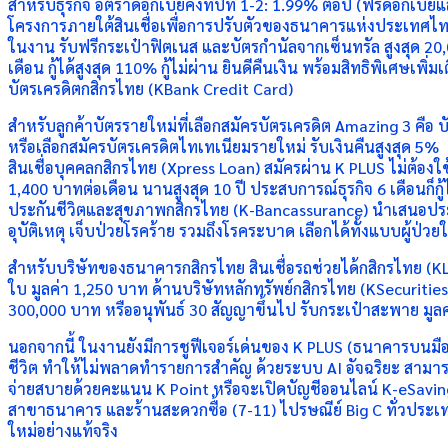
สำหรับธุรกิจ อัตราดอกเบี้ยคงที่ปีที่ 1-2: 1.99% ต่อปี (ฟรีดอกเบี
โครงการภายใต้สินเชื่อเพื่อการปรับตัวของธนาคารแห่งประเทศไทย
ในงาน รับฟรีกระเป๋าฟิตเนส และบัตรกำนัลจากเซ็นทรัล สูงสุด 20
เดือน กู้ได้สูงสุด 110% กู้ไม่ผ่าน ยินดีคืนเงิน พร้อมสิทธิพิเศษเพ
บัตรเครดิตกสิกรไทย (KBank Credit Card)
สำหรับลูกค้าบัตรรายใหม่ที่เลือกสมัครบัตรเครดิต Amazing 3 คือ
หรือเลือกสมัครบัตรเครดิตไทเทเนียมรายใหม่ รับเงินคืนสูงสุด 5%
สินเชื่อบุคคลกสิกรไทย (Xpress Loan) สมัครผ่าน K PLUS ไม่ต้องใช้
1,400 บาทต่อเดือน นานสูงสุด 10 ปี ประสบการณ์ธุรกิจ 6 เดือนก็
ประกันชีวิตและสุขภาพกสิกรไทย (K-Bancassurance) นำเสนอประกั
อุบัติเหตุ เจ็บป่วยโรคร้าย รวมถึงโรคระบาด เลือกได้ทั้งแบบผู้ป่วย
สำหรับบริษัทของธนาคารกสิกรไทย สินเชื่อรถช่วยได้กสิกรไทย (
ใบ มูลค่า 1,250 บาท ด้านบริษัทหลักทรัพย์กสิกรไทย (KSecurities) 
300,000 บาท หรืออนุพันธ์ 30 สัญญาขึ้นไป รับกระเป๋าสะพาย มูล
นอกจากนี้ ในงานยังมีการชูฟีเจอร์เด่นของ K PLUS (ธนาคารบนมือถ
ชีวิต ทำให้ไม่พลาดทำรายการสำคัญ ด้วยระบบ AI อัจฉริยะ สามารถ
จ่ายสบายด้วยคะแนน K Point หรือจะเปิดบัญชีออนไลน์ K-eSaving พร
สาขาธนาคาร และร้านสะดวกซื้อ (7-11) ไปรษณีย์ Big C ทั่วประเทศ
ใหม่อย่างแท้จริง