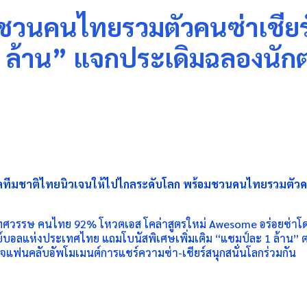
 ชวนคนไทยรวมตัวคนซ่าเชียร
ะ1 ล้าน” แจกประเดิมฉลองนั
ทีมชาติไทยนิวเจนให้ไปไกลระดับโลก
พร้อมชวนคนไทยรวมตัวคนซ
ทศวรรษ คนไทย 92% โหวตเอส โคล่าสูตรใหม่ Awesome อร่อยซ่าโดนใ
อลแห่งประเทศไทย แถมโบนัสพิเศษเพิ่มเติม “แชมป์ละ 1 ล้าน” ตลอ
ใจแฟนคลับอัพโมเมนต์การแชร์ความซ่า-เชียร์สนุกสนั่นโลกร่วมกัน