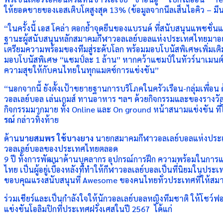
ให้ยอดขายของเอสเติบโตสูงสุด 13% (ข้อมูลจากนีลเส็นไอคิว – ม
“ในครั้งนี้ เอส โคล่า ตอกย้ำจุดยืนของแบรนด์ ที่สนับสนุนแพชชั
ฐานะผู้สนับสนุนหลักสมาคมกีฬาวอลเลย์บอลแห่งประเทศไทยมาอย่
เตรียมความพร้อมของทีมสู่ระดับโลก พร้อมมอบโบนัสพิเศษเพิ่มเติ
มอบโบนัสพิเศษ “แชมป์ละ 1 ล้าน” หากคว้าแชมป์ในทัวร์นาเมนต์ระ
ความสุขให้กับคนไทยในทุกแมตซ์การแข่งขัน”
“นอกจากนี้ ยังตั้งเป้าขยายฐานการบริโภคในครัวเรือน-กลุ่มเพื่อ
วอลเลย์บอล เล่นเกมส์ ทานอาหาร ฯลฯ ด้วยกิจกรรมและของรางวัลโด
กิจกรรมมากมาย ทั้ง Online และ On ground หน้าสนามแข่งขัน ที
รณ์
กล่าวทิ้งท้าย
ด้าน
นายสมพร ใช้บางยาง
นายกสมาคมกีฬาวอลเลย์บอลแห่งประเท
วอลเลย์บอลของประเทศไทยตลอด
9 ปี ทั้งการพัฒนาด้านบุคลากร อุปกรณ์การฝึก ความพร้อมในกา
ไทย เป็นผู้อยู่เบื้องหลังที่ทำให้กีฬาวอลเลย์บอลเป็นที่นิยมใน
ขอบคุณแรงสนับสนุนที่ Awesome ของคนไทยทั่วประเทศที่ให้สมา
ร่วมเชียร์และเป็นกำลังใจให้นักวอลเลย์บอลหญิงทีมชาติ ให้โชว์ฟ
แข่งขันโอลิมปิกที่ประเทศฝรั่งเศสในปี 2567 ได้แก่