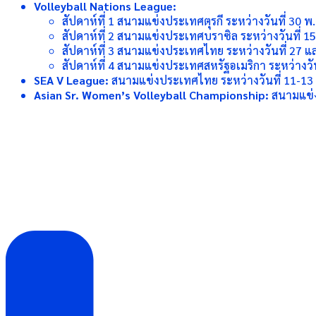
Volleyball Nations League:
สัปดาห์ที่ 1 สนามแข่งประเทศตุรกี ระหว่างวันที่ 30 พ.ค
สัปดาห์ที่ 2 สนามแข่งประเทศบราซิล ระหว่างวันที่ 15
สัปดาห์ที่ 3 สนามแข่งประเทศไทย ระหว่างวันที่ 27 แล
สัปดาห์ที่ 4 สนามแข่งประเทศสหรัฐอเมริกา ระหว่างวัน
SEA V League:
สนามแข่งประเทศไทย ระหว่างวันที่ 11-13 
Asian Sr. Women’s Volleyball Championship:
สนามแข่ง