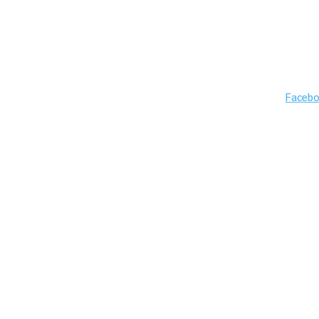
Faceb