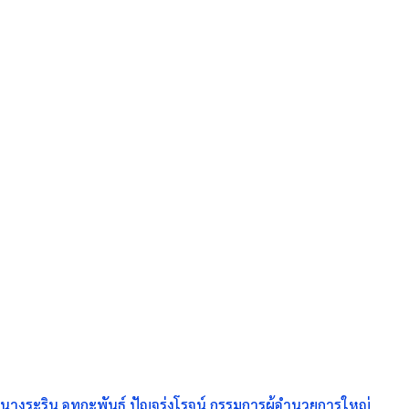
นางระริน อุทกะพันธุ์ ปัญจรุ่งโรจน์ กรรมการผู้อำนวยการใหญ่