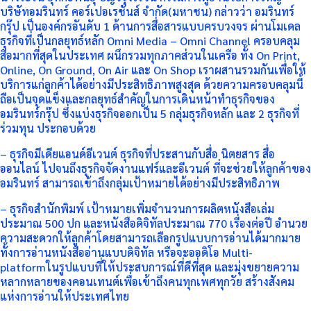
บริษัทอมรินทร์ คอร์เปอเรชั่นส์ จำกัด(มหาชน) กล่าวว่า อมรินทร์
กรุ๊ป เป็นองค์กรอันดับ 1 ด้านการสื่อสารแบบครบวงจร ผ่านโมเดล
ธุรกิจที่เป็นกลยุทธ์หลัก Omni Media – Omni Channel ครอบคลุม
สื่อมากที่สุดในประเทศ ผนึกรวมทุกภาคส่วนในเครือ ทั้ง On Print,
Online, On Ground, On Air และ On Shop เราผสานรวมกันเพื่อให้
บริการแก่ลูกค้าได้อย่างมีประสิทธิภาพสูงสุด ด้วยความครอบคลุมนี้
ถือเป็นจุดแข็งและกลยุทธ์สำคัญในการเดินหน้าทำธุรกิจของ
อมรินทร์กรุ๊ป ซึ่งแบ่งธุรกิจออกเป็น 5 กลุ่มธุรกิจหลัก และ 2 ธุรกิจที่
ร่วมทุน ประกอบด้วย
– ธุรกิจมีเดียแอนด์อีเวนต์ ธุรกิจที่ประสานกับสื่อ นิตยสาร สื่อ
ออนไลน์ ไปจนถึงธุรกิจจัดงานแฟร์และอีเวนต์ ที่จะช่วยให้ลูกค้าของ
อมรินทร์ สามารถเข้าถึงกลุ่มเป้าหมายได้อย่างมีประสิทธิภาพ
– ธุรกิจสำนักพิมพ์ เป้าหมายเพิ่มจำนวนการผลิตหนังสือเล่ม
ประมาณ 500 ปก และหนังสือดิจิทัลประมาณ 770 เรื่องต่อปี อำนวย
ความสะดวกให้ลูกค้าโดยสามารถเลือกรูปแบบการอ่านได้มากมาย
ทั้งการอ่านหนังสืออ่านแบบดิจิทัล หรือจะออดิโอ Multi-
platformในรูปแบบที่ให้ประสบการณ์ที่ดีที่สุด และมุ่งขยายความ
หลากหลายของคอนเทนต์เพื่อเข้าถึงคนทุกเพศทุกวัย สร้างสังคม
แห่งการอ่านให้ประเทศไทย