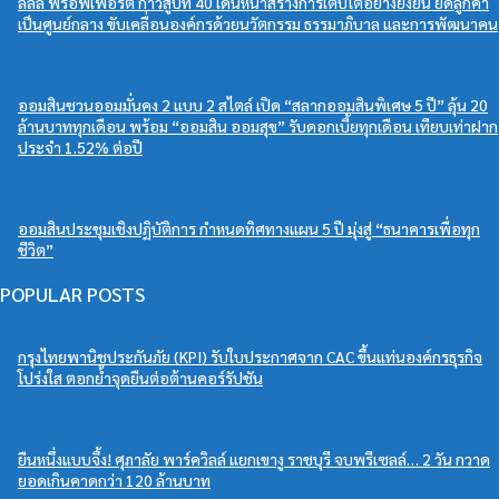
ลลิล พร็อพเพอร์ตี้ ก้าวสู่ปีที่ 40 เดินหน้าสร้างการเติบโตอย่างยั่งยืน ยึดลูกค้า
เป็นศูนย์กลาง ขับเคลื่อนองค์กรด้วยนวัตกรรม ธรรมาภิบาล และการพัฒนาคน
ออมสินชวนออมมั่นคง 2 แบบ 2 สไตล์ เปิด “สลากออมสินพิเศษ 5 ปี” ลุ้น 20
ล้านบาททุกเดือน พร้อม “ออมสิน ออมสุข” รับดอกเบี้ยทุกเดือน เทียบเท่าฝาก
ประจำ 1.52% ต่อปี
ออมสินประชุมเชิงปฏิบัติการ กำหนดทิศทางแผน 5 ปี มุ่งสู่ “ธนาคารเพื่อทุก
ชีวิต”
POPULAR POSTS
กรุงไทยพานิชประกันภัย (KPI) รับใบประกาศจาก CAC ขึ้นแท่นองค์กรธุรกิจ
โปร่งใส ตอกย้ำจุดยืนต่อต้านคอร์รัปชัน
ยืนหนึ่งแบบจึ้ง! ศุภาลัย พาร์ควิลล์ แยกเขางู ราชบุรี จบพรีเซลล์… 2 วัน กวาด
ยอดเกินคาดกว่า 120 ล้านบาท