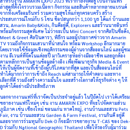
สำหรับงาน AMARIN EXPO 2023 ที่เรากำลังจัดอยู่ เป็นงานแฟร์
ล่าสุดที่ตั้งใจรวบรวมเนื้อหา กิจกรรม และสินค้าหลากหลายแบรนด์
จากทั้งเครืออมรินทร์ รวมความสุขให้แก่ทุกครอบครัว สร้าง
ประสบการณ์ใหม่กับ 5 โซน ช็อปสนุกกว่า 1,100 บูธ ได้แก่ บ้านและ
สวน, Amarin Baby&Kids, กินดีอยู่ดี, Explorers และร้านนายอินทร์
พร้อมกิจกรรมสุดพิเศษ ไม่ว่าจะเป็น Mini Concert จากศิลปินชื่อดัง,
Meet & Greet ศิลปินดารา, พิธีกร และผู้ประกาศข่าวจาก Amarin
TV รวมถึงกิจกรรมเสวนาที่น่าสนใจ พร้อม Workshop อีกมากมาย
โดยเราจะใช้ข้อมูลเชิงพฤติกรรมของผู้อ่านจากสื่อออนไลน์ และผู้ชม
งาน อีเวนต์ที่จัดในแต่ละปี มาวิเคราะห์อย่างมืออาชีพ และถูกต้อง
ตามหลักการเป็นฐานข้อมูลอ้างอิง เพื่อพัฒนาธุรกิจ Media & Event
ให้เป็นผู้จัดงานที่เข้าถึงผู้บริโภคมากที่สุด และเป็นสื่อออนไลน์ที่
ทำได้มากกว่าการเข้าถึง Reach แต่สามารถให้คำตอบ และทาง
เลือกที่ดี รวมถึงสร้างความมั่นใจ และสร้างโอกาสให้ธุรกิจต่าง ๆ ให้
ลูกค้าได้อย่างมีประสิทธิภาพ
นอกจากงานแฟร์ที่เราจัดเป็นประจำอยู่แล้ว ในปีถัดไป เราได้เตรียม
ขยายงานแฟร์ใหม่ๆ เช่น งาน AMARIN EXPO ที่จะไปจัดตามส่วน
ภูมิภาค เช่น เชียงใหม่ ขอนแก่น หาดใหญ่, งานบ้านและสวน Pets
Fair, งาน บ้านและสวน Garden & Farm Festival, งานกินดี อยู่ดี
และจากการร่วมทุนกับ Dek-D ก็จะมีการขยายงาน T-CAS ของ Dek-
D ร่วมกับ National Geographic Thailand เพื่อให้รองรับผู้มาร่วม