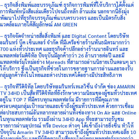
– ธุรกิจสิ่งพิมพ์และบรรจุภัณฑ์ ธุรกิจการพิมพ์ที่ให้บริการได้ตั้งแต่
การพิมพ์หนังสือเล่มเดียวไปจนถึงหลัก ล้านเล่ม นอกจากนี้ยังมุ่ง
พัฒนาไปที่ธุรกิจบรรจุภัณฑ์แบบครบวงจร และเป็นมิตรกับสิ่ง
แวดล้อมภายใต้สัญลักษณ์ AM GREEN
– ธุรกิจจัดจำหน่ายสื่อสิ่งพิมพ์ และ Digital Content โดยบริษัท
อมรินทร์ บุ๊ค เซ็นเตอร์ จำกัด ที่มีเครือข่ายร้านพันธมิตรมากกว่า
700 แห่งทั่วประเทศ และธุรกิจค้าปลีกอย่างร้านนายอินทร์ และ
แพลตฟอร์มดิจิทัล ปัจจุบันมีลูกค้ากว่า 26 ล้านรายต่อปี และมี
แพลตฟอร์มใหม่อย่าง Mareads ที่สามารถอ่านนิยายเป็นตอนๆ มา
ให้บริการ ซึ่งเป็นธุรกิจที่ช่วยในการขยายฐานการอ่านและรองรับ
กลุ่มลูกค้าทั้งในไทยและต่างประเทศได้อย่างมีประสิทธิภาพ
– ธุรกิจทีวีดิจิทัล โดยบริษัทอมรินทร์เทเลวิชั่น จำกัด ช่อง AMARIN
TV 34HD เป็นสื่อทีวีดิจิทัลที่ยังรักษาความนิยมของผู้ชมทั่วประเทศ
อยู่ใน TOP 7 ที่มีครบทุกแพลตฟอร์ม มีรายการที่มีคุณภาพ
ครอบคลุมกลุ่มเป้าหมายและเข้าถึงผู้ชมทั่วประเทศ ด้วยการเชื่อม
ต่อประสบการณ์อันหลากหลายผ่านทั้งช่องทาง On Air และ Online
ในทุกแพลตฟอร์ม รวมถึงผ่าน 34HD App ที่จะสามารถรับชม
รายการผ่านอุปกรณ์ หรือ Device ต่างๆ ได้เข้าถึงง่ายยิ่งขึ้น ทำให้
ปัจจุบัน Amarin TV 34HD สามารถเข้าถึงผู้ชมทั่วประเทศเฉลี่ย 10
ล้านคนต่อวัน และมีผู้ติดตามในสื่ออนไลน์ทุกแพลตฟอร์มมากกว่า