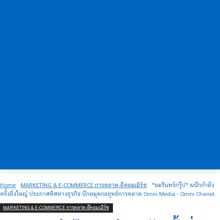
Home
MARKETING & E-COMMERCE การตลาด-อีคอมเมิร์ช
“อมรินทร์กรุ๊ป” ผนึกกำลัง
ครั้งยิ่งใหญ่ ประกาศทิศทางธุรกิจ ปักหมุดกลยุทธ์การตลาด Omni Media - Omni Chanel
MARKETING & E-COMMERCE การตลาด-อีคอมเมิร์ช