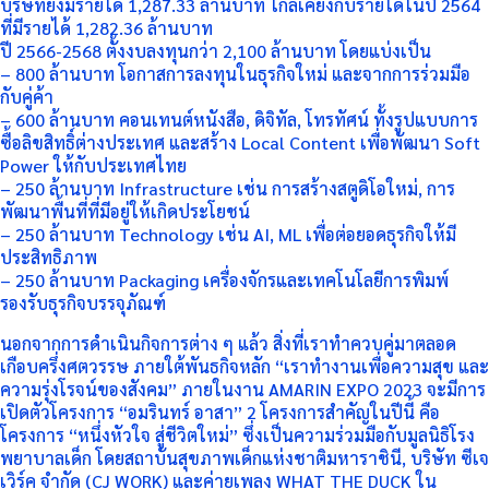
บริษัทยังมีรายได้ 1,287.33 ล้านบาท ใกล้เคียงกับรายได้ในปี 2564
ที่มีรายได้ 1,282.36 ล้านบาท
​ปี 2566-2568 ตั้งงบลงทุนกว่า 2,100 ล้านบาท โดยแบ่งเป็น
– 800 ล้านบาท โอกาสการลงทุนในธุรกิจใหม่ และจากการร่วมมือ
กับคู่ค้า
– 600 ล้านบาท คอนเทนต์หนังสือ, ดิจิทัล, โทรทัศน์ ทั้งรูปแบบการ
ซื้อลิขสิทธิ์ต่างประเทศ และสร้าง Local Content เพื่อพัฒนา Soft
Power ให้กับประเทศไทย
– 250 ล้านบาท Infrastructure เช่น การสร้างสตูดิโอใหม่, การ
พัฒนาพื้นที่ที่มีอยู่ให้เกิดประโยชน์
– 250 ล้านบาท Technology เช่น AI, ML เพื่อต่อยอดธุรกิจให้มี
ประสิทธิภาพ
– 250 ล้านบาท Packaging เครื่องจักรและเทคโนโลยีการพิมพ์
รองรับธุรกิจบรรจุภัณฑ์
นอกจากการดำเนินกิจการต่าง ๆ แล้ว สิ่งที่เราทำควบคู่มาตลอด
เกือบครึ่งศตวรรษ ภายใต้พันธกิจหลัก “เราทำงานเพื่อความสุข และ
ความรุ่งโรจน์ของสังคม” ภายในงาน AMARIN EXPO 2023 จะมีการ
เปิดตัวโครงการ “อมรินทร์ อาสา” 2 โครงการสำคัญในปีนี้ คือ
โครงการ “หนึ่งหัวใจ สู่ชีวิตใหม่” ซึ่งเป็นความร่วมมือกับมูลนิธิโรง
พยาบาลเด็ก โดยสถาบันสุขภาพเด็กแห่งชาติมหาราชินี, บริษัท ซีเจ
เวิร์ค จำกัด (CJ WORK) และค่ายเพลง WHAT THE DUCK ใน