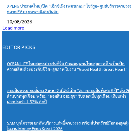
XPENG ประเทศไทย เปิด “เอ็กซ์เผิง เพชรเกษม” โชว์รูม–ศูนย์บริการครบวงจ
ตลาด EV กรุงเทพฯ ฝั่งตะวันตก
10/08/2026
Load more
EDITOR PICKS
OCEAN LIFE ไทยสมุทรประกันชีวิต ปักธงหนุนคนไทยสุขภาพดี พร้อมปิด
ความเสี่ยงด้วยประกันชีวิต–สุขภาพ ในงาน “Good Health Great Heart”
ออมสินชวนออมมั่นคง 2 แบบ 2 สไตล์ เปิด “สลากออมสินพิเศษ 5 ปี” ลุ้น 20
ล้านบาททุกเดือน พร้อม “ออมสิน ออมสุข” รับดอกเบี้ยทุกเดือน เทียบเท่า
ฝากประจำ 1.52% ต่อปี
SAM บุกโคราช! ยกทัพบริการแก้หนี้ครบวงจร พร้อมโปรทรัพย์มือสองสุดคุ้ม
ในงาน Money Expo Korat 2026