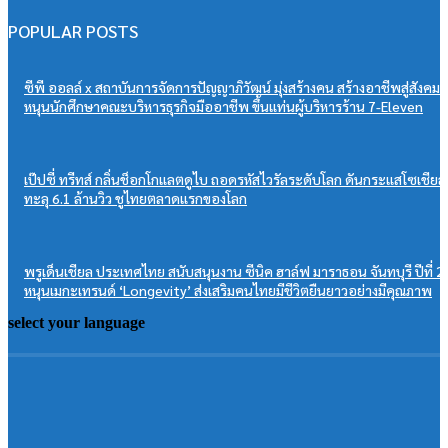
POPULAR POSTS
ซีพี ออลล์ x สถาบันการจัดการปัญญาภิวัฒน์ มุ่งสร้างคน สร้างอาชีพสู่สังคม
หนุนนักศึกษาคณะบริหารธุรกิจมืออาชีพ ขึ้นแท่นผู้บริหารร้าน 7-Eleven
เป๊ปซี่ ทรีทส์ กลิ่นช็อกโกแลตดูไบ ถอดรหัสไวรัลระดับโลก ดันกระแสโซเชียล
ทะลุ 6.1 ล้านวิว ชูไทยตลาดแรกของโลก
พรูเด็นเชียล ประเทศไทย สนับสนุนงาน ซีนิค ฮาล์ฟ มาราธอน จันทบุรี ปีที่ 2
หนุนเมกะเทรนด์ ‘Longevity’ ส่งเสริมคนไทยมีชีวิตยืนยาวอย่างมีคุณภาพ
select your language