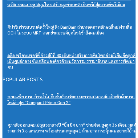
นวัตกรรมแปรรูปสมุนไพร สร้างมูลค่าเกษตรอินทรีย์สู่แบรนด์พรีเมียม
ดีน่ารีเฟรชแบรนด์ครั้งใหญ่ ดึง BamBam ถ่ายทอดภาพลักษณ์ใหม่ ผ่านสื่อ
OOH ในระบบ MRT ตอกย้ำแบรนด์ยุคใหม่เข้าถึงคนเมือง
ลลิล พร็อพเพอร์ตี้ ก้าวสู่ปีที่ 40 เดินหน้าสร้างการเติบโตอย่างยั่งยืน ยึดลูกค้า
เป็นศูนย์กลาง ขับเคลื่อนองค์กรด้วยนวัตกรรม ธรรมาภิบาล และการพัฒนา
คน
POPULAR POSTS
คอมแพ็ค เบรก ก้าวล้ำไปอีกขั้นกับนวัตกรรมความปลอดภัย เปิดตัวผ้าเบรก
ใหม่ล่าสุด “Compact Primo Gen 2”
ศุภาลัยออกแคมเปญแรงกลางปี “ยิ้ม ยืด ยาว” ช่วยผ่อนสูงสุด 36 เดือน มูลค่
รวมกว่า 3.6 แสนบาท พร้อมส่วนลดสูงสุด 1 ล้านบาท กระตุ้นคนอยากมีบ้าน