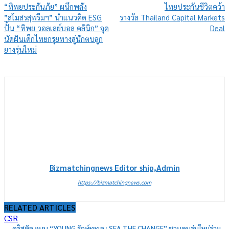
“ทิพยประกันภัย” ผนึกพลัง
ไทยประกันชีวิตคว้า
”สโมสรสุพรีมฯ” นำแนวคิด ESG
รางวัล Thailand Capital Markets
ปั้น “ทิพย วอลเลย์บอล คลินิก” จุด
Deal
นัดฝันเด็กไทยกรุยทางสู่นักตบลูก
ยางรุ่นใหม่
Bizmatchingnews Editor ship,Admin
https://bizmatchingnews.com
RELATED ARTICLES
CSR
คริสตัล หนุน “YOUNG รักษ์ทะเล : SEA THE CHANGE” ชวนคนรุ่นใหม่ร่วม