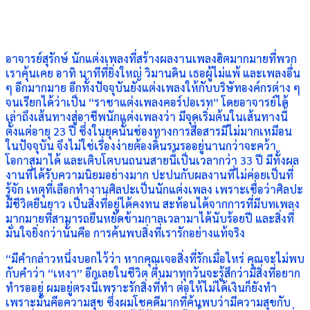
อาจารย์สุรักษ์ นักแต่งเพลงที่สร้างผลงานเพลงฮิตมากมายที่พวก
เราคุ้นเคย อาทิ นาทีที่ยิ่งใหญ่ วิมานดิน เธอผู้ไม่แพ้ และเพลงอื่น
ๆ อีกมากมาย อีกทั้งปัจจุบันยังแต่งเพลงให้กับบริษัทองค์กรต่าง ๆ
จนเรียกได้ว่าเป็น “ราชาแต่งเพลงคอร์ปอเรท” โดยอาจารย์ได้
เล่าถึงเส้นทางสู่อาชีพนักแต่งเพลงว่า มีจุดเริ่มต้นในเส้นทางนี้
ตั้งแต่อายุ 23 ปี ซึ่งในยุคนั้นช่องทางการสื่อสารมีไม่มากเหมือน
ในปัจจุบัน จึงไม่ใช่เรื่องง่ายต้องดิ้นรนรออยู่นานกว่าจะคว้า
โอกาสมาได้ และเติบโตบนถนนสายนี้เป็นเวลากว่า 33 ปี มีทั้งผล
งานที่ได้รับความนิยมอย่างมาก ปะปนกับผลงานที่ไม่ค่อยเป็นที่
รู้จัก เหตุที่เลือกทำงานศิลปะเป็นนักแต่งเพลง เพราะเชื่อว่าศิลปะ
มีชีวิตยืนยาว เป็นสิ่งที่อยู่ได้คงทน สะท้อนได้จากการที่มีบทเพลง
มากมายที่สามารถยืนหยัดข้ามกาลเวลามาได้นับร้อยปี และสิ่งที่
มั่นใจยิ่งกว่านั้นคือ การค้นพบสิ่งที่เรารักอย่างแท้จริง
“มีคำกล่าวหนึ่งบอกไว้ว่า หากคุณเจอสิ่งที่รักเมื่อไหร่ คุณจะไม่พบ
กับคำว่า “เหงา” อีกเลยในชีวิต ตื่นมาทุกวันจะรู้สึกว่ามีสิ่งที่อยาก
ทำรออยู่ ผมอยู่ตรงนี้เพราะรักสิ่งที่ทำ ต่อให้ไม่ได้เงินก็ยังทำ
เพราะมันคือความสุข ซึ่งผมโชคดีมากที่ค้นพบว่ามีความสุขกับ