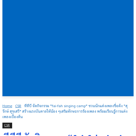
Home
CSR
ทีทีบี จัดกิจกรรม “fai-fah singing camp” ชวนนักแต่งเพลงชื่อดัง “สุ
รักษ์ สุขเสวี” สร้างแรงบันดาลให้น้อง ๆเสริมทักษะการร้องเพลง พร้อมเรียนรู้การแต่ง
เพลงเบื้องต้น
CSR