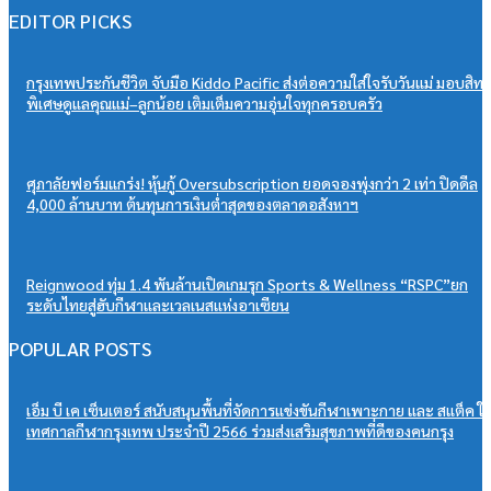
EDITOR PICKS
กรุงเทพประกันชีวิต จับมือ Kiddo Pacific ส่งต่อความใส่ใจรับวันแม่ มอบสิทธิ
พิเศษดูแลคุณแม่–ลูกน้อย เติมเต็มความอุ่นใจทุกครอบครัว
ศุภาลัยฟอร์มแกร่ง! หุ้นกู้ Oversubscription ยอดจองพุ่งกว่า 2 เท่า ปิดดีล
4,000 ล้านบาท ต้นทุนการเงินต่ำสุดของตลาดอสังหาฯ
Reignwood ทุ่ม 1.4 พันล้านเปิดเกมรุก Sports & Wellness “RSPC”ยก
ระดับไทยสู่ฮับกีฬาและเวลเนสแห่งอาเซียน
POPULAR POSTS
เอ็ม บี เค เซ็นเตอร์ สนับสนุนพื้นที่จัดการแข่งขันกีฬาเพาะกาย และ สแต็ค ใ
เทศกาลกีฬากรุงเทพ ประจำปี 2566 ร่วมส่งเสริมสุขภาพที่ดีของคนกรุง