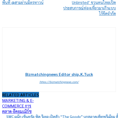
พื้นที่ @สามย่านมิตรทาวน์
Unlimited’ ชวนคนไทยเปิด
ประสบการณ์ท่องเที่ยวมาเก๊าแบบ
ไร้ขีดจำกัด
Bizmatchingnews Editor ship,K.Tuck
https://bizmatchingnews.com/
RELATED ARTICLES
MARKETING & E-
COMMERCE การ
ตลาด-อีคอมเมิร์ช
SWC ผนึก เซ็นทรัล ฟู้ด รีเทล เปิดตัว “The Goody” บุกตลาดเพ็ทพรีเมียม ตั