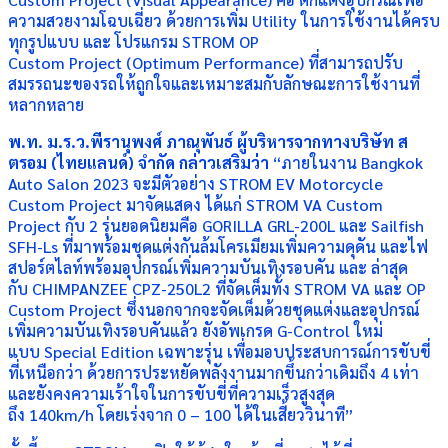
ความสวยงามโฉบเฉี่ยว ด้วยการเพิ่ม Utility ในการใช้งานได้ครบ
ทุกรูปแบบ และ โปรแกรม STROM OP
Custom Project (Optimum Performance) ที่สามารถปรับ
สมรรถนะของรถให้ถูกใจและเหมาะสมกับลักษณะการใช้งานที่
หลากหลาย
พ.ท. ม.ร.ว.พีรานุพงศ์ ภาณุพันธ์ ผู้บริหารจากทางบริษัท ส
ตรอม (ไทยแลนด์) จำกัด กล่าวเสริมว่า
“ภายในงาน Bangkok
Auto Salon 2023 จะมีตัวอย่าง STROM EV Motorcycle
Custom Project มาจัดแสดง ได้แก่ STROM VA Custom
Project กับ 2 รุ่นยอดนิยมคือ GORILLA GRL-200L และ Sailfish
SFH-Ls ที่มาพร้อมชุดแต่งกันล้มโครเมียมเพิ่มความดุดัน และไฟ
สปอร์ตไลท์พร้อมอุปกรณ์เพิ่มความบันเทิงรอบคัน และ ล่าสุด
กับ CHIMPANZEE CPZ-250L2 ที่จัดเต็มทั้ง STROM VA และ OP
Custom Project ซึ่งนอกจากจะจัดเต็มด้วยชุดแต่งและอุปกรณ์
เพิ่มความบันเทิงรอบคันแล้ว ยังอัพเกรด G-Control ใหม่
แบบ Special Edition เฉพาะรุ่น เพื่อมอบประสบการณ์การขับขี่
ที่เหนือกว่า ด้วยการประหยัดพลังงานมากขึ้นกว่าเดิมถึง 4 เท่า
และยังคงความเร้าใจในการขับขี่ที่ความเร็วสูงสุด
ถึง 140km/h โดยเร่งจาก 0 – 100 ได้ในเสี้ยววินาที”