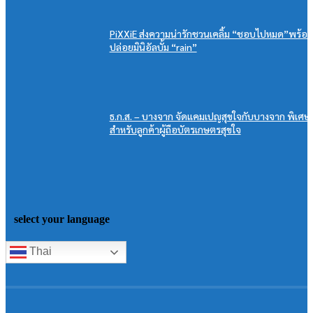
PiXXiE ส่งความน่ารักชวนเคลิ้ม “ชอบไปหมด”พร้อม
ปล่อยมินิอัลบั้ม “rain”
ธ.ก.ส. – บางจาก จัดแคมเปญสุขใจกับบางจาก พิเศษ
สำหรับลูกค้าผู้ถือบัตรเกษตรสุขใจ
select your language
Thai