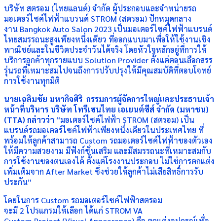
บริษัท สตรอม (ไทยแลนด์) จำกัด ผู้ประกอบและจำหน่ายรถ
มอเตอร์ไซค์ไฟฟ้าแบรนด์ STROM (สตรอม) ปักหมุดกลาง
งาน Bangkok Auto Salon 2023 เป็นมอเตอร์ไซค์ไฟฟ้าแบรนด์
ไทยสมรรถนะสูงเพียงหนึ่งเดียว ที่ออกแบบมาเพื่อให้ใช้งานเชิง
พาณิชย์และในชีวิตประจำวันได้จริง โดยหัวใจหลักอยู่ที่การให้
บริการลูกค้าทุกรายแบบ Solution Provider ตั้งแต่ตอนเลือกสรร
รุ่นรถที่เหมาะสมไปจนถึงการปรับปรุงให้มีคุณสมบัติที่ตอบโจทย์
การใช้งานทุกมิติ
นายเฉลิมชัย มหากิจศิริ
กรรมการผู้จัดการใหญ่และประธานเจ้า
หน้าที่บริหาร บริษัท โทรีเซนไทย เอเยนต์ซีส์ จำกัด (มหาชน)
(TTA) กล่าวว่า
“มอเตอร์ไซค์ไฟฟ้า STROM (สตรอม) เป็น
แบรนด์รถมอเตอร์ไซค์ไฟฟ้าเพียงหนึ่งเดียวในประเทศไทย ที่
พร้อมให้ลูกค้าสามารถ Custom รถมอเตอร์ไซค์ไฟฟ้าของตัวเอง
ให้มีความสวยงาม มีฟังก์ชั่นเสริม และมีสมรรถนะที่เหมาะสมกับ
การใช้งานของตนเองได้ ตั้งแต่โรงงานประกอบ ไม่ใช่การตกแต่ง
เพิ่มเติมจาก After Market ซึ่งช่วยให้ลูกค้าไม่เสียสิทธิ์การรับ
ประกัน”
โดยในการ Custom รถมอเตอร์ไซค์ไฟฟ้าสตรอม
จะมี 2 โปรแกรมให้เลือก ได้แก่ STROM VA
Custom Project (Visual Appearance) คือ ตกแต่งอุปกรณ์เพื่อ