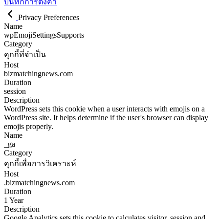
บันทึกการตั้งค่า
Privacy Preferences
Name
wpEmojiSettingsSupports
Category
คุกกี้ที่จำเป็น
Host
bizmatchingnews.com
Duration
session
Description
WordPress sets this cookie when a user interacts with emojis on a
WordPress site. It helps determine if the user's browser can display
emojis properly.
Name
_ga
Category
คุกกี้เพื่อการวิเคราะห์
Host
.bizmatchingnews.com
Duration
1 Year
Description
Google Analytics sets this cookie to calculates visitor, session and