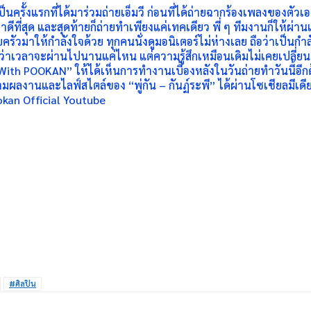
เป็นครั้งแรกที่ได้มาร่วมถ่ายเอ็มวี ก่อนที่ได้ถ่ายฉากร้องเพลงของตัว
าดีที่สุด และสุดท้ายก็ถ่ายทำเพียงแค่เทคเดียว พี่ ๆ ทีมงานก็ให้ผ่า
รัวมาให้กำลังใจด้วย ทุกคนนั่งดูมอนิเตอร์ไม่ห่างเลย ถือว่าเป็นกำ
ม่ว่าเวลาจะผ่านไปนานแค่ไหน แต่ความรู้สึกเหมือนเดิมไม่เคยเปลี่ยน
y With POOKAN” ให้ได้เห็นการทำงานเบื้องหลังในวันถ่ายทำวันนี้อีกด้ว
ามผลงานและไลฟ์สไตล์ของ “พู่กัน – กันฏ์ระพี” ได้ผ่านโซเชียลมีเด
okan Official Youtube
#ศิลปิน