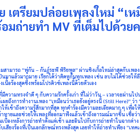
ร้อย เตรียมปล่อยเพลงใหม่ “เหมื
ร้อมถ่ายทำ MV ที่เต็มไปด้ว
“พู่กัน – กันฏ์ระพี พิริยพูล” ผ่านซิงเกิ้ลใหม่ล่าสุดกับเพลง “เหม
ินมาแล้วมากมาย เรียกได้ว่าติดหูกันทุกเพลง เช่น ลบไม่ได้ช่วยให้
งเนื้อร้องสุดซึ้งพร้อมโปรดิวซ์เพลงนี้ด้วยตัวเอง
นที่มีความทรงจำดี ๆ กับความรักครั้งเก่า ที่ไม่ว่าวัน – เวลาจะผ่านไ
ได้เผยถึงการทำงานเพลง “เหมือนว่าเธอยังอยู่ตรงนี้ (Still Here)” ว่า 
เข้าถึงความรู้สึกมากที่สุด ทุกคำร้องมีความละเอียดมาก ๆ เพื่อให้สัมผ
ท้าทายและช่วยให้เพลงที่ออกมาฟังแล้วเข้าถึงอารมณ์มากขึ้น เชื่อ
ชมเบื้องหลังการถ่ายทำตั้งแต่เช้า และอินไปกับการถ่ายทำในฉากต่าง
ับเสียงร้องที่เป็นเอกลักษณ์ทรงพลังสุด เลยทำให้ถ่ายทำเพียง “เทค