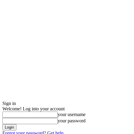
Sign in
Welcome! Log into your account
your username
your password
Forgot your password? Get help