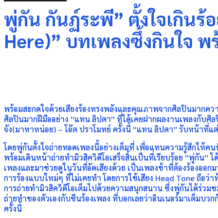
พู่กัน กันฏ์ระพี” ตั้งใจเกิน
Here)” บทเพลงซึ้งกินใจ พ
Share
พร้อมสะกดใจด้วยเสียงร้องทรงพลังและคุณภาพจากศิลปินมากความสามารถ 
ศิลปินมากฝีมืออย่าง “แทน ลิปตา” ที่ได้เคยฝากผลงานเพลงกับศิลป
จัง(มาหาหน่อย) – โอ๊ต ปราโมทย์ ครั้งนี้ “แทน ลิปตา” รับหน้าที่แต่
โดยพู่กันตั้งใจถ่ายทอดเพลงนี้อย่างเต็มที่ เพื่อแทนความรู้สึกให้ค
พร้อมเดินหน้าถ่ายทำมิวสิควิดีโอเสร็จสิ้นเป็นที่เรียบร้อย “พู่กัน” 
เพลงและมาช่วยดูในวันที่อัดเสียงด้วย เป็นเพลงช้าที่ต้องร้องออกมาให้
การร้องแบบใหม่ๆ ที่ไม่เคยทำ โดยการใช้เสียง Head Tone ถือว่า
การถ่ายทำมิวสิควิดีโอเต็มไปด้วยความสนุกสนาน ซึ่งพู่กันได้ร่วม
ถ่ายทำของตัวเองกับซีนร้องเพลง ที่บอกเลยว่าอินเนอร์มาเต็มบวกก
ครั้งนี้