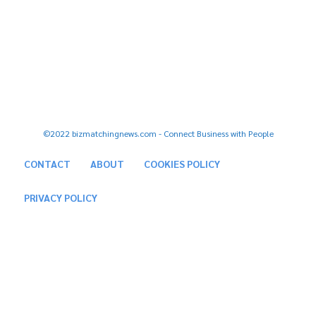
FOLLOW US
Facebook
Youtube
Tiktok
Twitter
Instagram
©2022 bizmatchingnews.com - Connect Business with People
CONTACT
ABOUT
COOKIES POLICY
PRIVACY POLICY