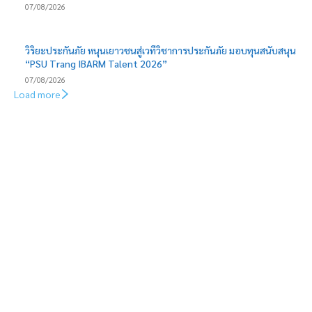
07/08/2026
วิริยะประกันภัย หนุนเยาวชนสู่เวทีวิชาการประกันภัย มอบทุนสนับสนุน
“PSU Trang IBARM Talent 2026”
07/08/2026
Load more
EDITOR PICKS
วิริยะประกันภัย หนุน AI เฝ้าระวังช้างป่า เดินหน้าสร้างเครือข่ายจิต
อาสาภาคตะวันออก ปีที่ 2
ไทยประกันชีวิต หนุนใช้ไฟฟ้าสีเขียว ยกระดับองค์กรสู่บริษัทประกัน
ชีวิตแห่งความยั่งยืน มุ่ง Net Zero ปี 2050