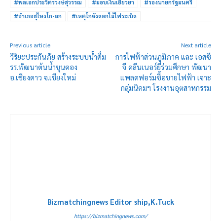
#พลเอกประวิตรวงษ์สุวรรณ
#มอบเงินเยียวยา
#รองนายกรัฐมนตรี
#อำเภอสุไหงโก-ลก
#เหตุโกดังดอกไม้ไฟระเบิด
Previous article
Next article
วิริยะประกันภัย สร้างระบบน้ำดื่ม
การไฟฟ้าส่วนภูมิภาค และ เอสซี
รร.พัฒนาต้นน้ำขุนคอง
จี คลีนเนอร์ยี่ร่วมศึกษา พัฒนา
อ.เชียงดาว จ.เชียงใหม่
แพลตฟอร์มซื้อขายไฟฟ้า เจาะ
กลุ่มนิคมฯ โรงงานอุตสาหกรรม
Bizmatchingnews Editor ship,K.Tuck
https://bizmatchingnews.com/