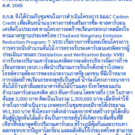
ค.ศ. 2065
ธ.ก.ส. จึงได้ร่วมกับชุมชนในการดำเนินโครงการ BAAC Carbon
Credit เพื่อเดินหน้าแนวทางการส่งเสริมการซื้อ-ขายคาร์บอน
เครดิตในประเทศ ตามโครงการลดก๊าซเรือนกระจกภาคสมัครใจ
ตามมาตรฐานประเทศไทย (Thailand Voluntary Emission
Reduction Program: T-VER) เริ่มจากการขึ้นทะเบียนโครงการ
การตรวจนับจำนวนต้นไม้ การตรวจรับรองคาร์บอนเครดิตจากผู้
ประเมินภายนอก (Validation and Verification Body: VVB)
การรับรองปริมาณคาร์บอนเครดิตจากองค์กรบริหารจัดการก๊าซ
เรือนกระจก (อบก.) เพื่อนำปริมาณการกักเก็บดังกล่าวไปตอบ
โจทย์ความต้องการของหน่วยงานภาครัฐ เอกชน ที่มีเป้าหมาย
การปล่อยก๊าซเรือนกระจกสุทธิเป็นศูนย์ นำร่องโครงการธนาคาร
ต้นไม้บ้านท่าลี่และธนาคารต้นไม้บ้านแดง จังหวัดขอนแก่น
จำนวนคาร์บอนเครดิต 453 ตันคาร์บอน โดยขายกึ่ง CSR ในราคา
ตันละ 3,000 บาท คิดเป็นเงินรวม 1,359,000 บาท เมื่อหักค่าใช้
จ่ายในการดำเนินงาน เกษตรกรในชุมชนจะมีรายได้ประมาณ
951,300 บาท ซึ่งโครงการดังกล่าวนอกจากช่วยสร้างรายได้กลับ
คืนสู่ผู้ปลูกต้นไม้แล้ว ยังเป็นการกระตุ้นให้เกิดการเพิ่มพื้นที่สี
เขียวที่จะมาดูดซับปริมาณคาร์บอน สร้างภูมิคุ้มกันและบรรเทา
ผลกระทบจากปัญหาโลกร้อน และผลักดันให้ประเทศไทย สามารถ