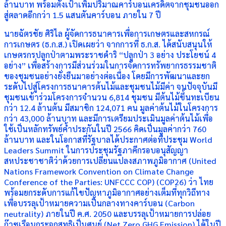
ล้านบาท พร้อมตั้งเป้าเพิ่มปริมาณคาร์บอนเครดิตจากชุมชนออก
สู่ตลาดอีกกว่า 1.5 แสนตันคาร์บอน ภายใน 7 ปี
นายฉัตรชัย ศิริไล ผู้จัดการธนาคารเพื่อการเกษตรและสหกรณ์
การเกษตร (ธ.ก.ส.) เปิดเผยว่า จากการที่ ธ.ก.ส. ได้สนับสนุนให้
เกษตรกรปลูกป่าตามพระราชดำริ “ปลูกป่า 3 อย่าง ประโยชน์ 4
อย่าง” เพื่อสร้างการมีส่วนร่วมในการจัดการทรัพยากรธรรมชาติ
ของชุมชนอย่างยั่งยืนมาอย่างต่อเนื่อง โดยมีการพัฒนาและยก
ระดับไปสู่โครงการธนาคารต้นไม้และชุมชนไม้มีค่า จนปัจจุบันมี
ชุมชนเข้าร่วมโครงการจำนวน 6,814 ชุมชน มีต้นไม้ขึ้นทะเบียน
กว่า 12.4 ล้านต้น มีสมาชิก 124,071 คน มูลค่าต้นไม้ในโครงการ
กว่า 43,000 ล้านบาท และมีการเตรียมประเมินมูลค่าต้นไม้เพื่อ
ใช้เป็นหลักทรัพย์ค้ำประกันในปี 2566 คิดเป็นมูลค่ากว่า 760
ล้านบาท และในโอกาสที่รัฐบาลได้ประกาศต่อที่ประชุม World
Leaders Summit ในการประชุมรัฐภาคีกรอบอนุสัญญา
สหประชาชาติว่าด้วยการเปลี่ยนแปลงสภาพภูมิอากาศ (United
Nations Framework Convention on Climate Change
Conference of the Parties: UNFCCC COP) (COP26) ว่า ไทย
พร้อมยกระดับการแก้ไขปัญหาภูมิอากาศอย่างเต็มที่ทุกวิถีทาง
เพื่อบรรลุเป้าหมายความเป็นกลางทางคาร์บอน (Carbon
neutrality) ภายในปี ค.ศ. 2050 และบรรลุเป้าหมายการปล่อย
ก๊าซเรือนกระจกสุทธิเป็นศูนย์ (Net Zero GHG Emission) ได้ในปี