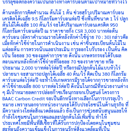
บรรลุข้อตกลงความเป็นกลางทางคาร์บอนตามเป้าหมายที่วางไว้
ด้านหลักการคิดคำนวณ ต้นไม้ 1 ต้น ช่วยสร้างปริมาณคาร์บอน
เครดิตได้เฉลี่ย 9.5 กิโลกรัมคาร์บอนต่อปี ซึ่งพื้นที่ขนาด 1 ไร่ ปลูก
ต้นไม้ได้เฉลี่ย 100 ต้น/ไร่ จะได้ปริมาณคาร์บอนเครดิต 950
กิโลกรัมคาร์บอนต่อปี ณ ราคาขายกึ่ง CSR 3,000 บาทต่อตัน
คาร์บอน (อัตราคำนวณรายได้หลังหักค่าใช้จ่าย 70 : 30) กล่าวคือ
เมื่อหักค่าใช้จ่ายในการดำเนินงาน เช่น ค่าขึ้นทะเบียนต้นไม้ใน
แต่ละต้น การตรวจนับและประเมิน การออกใบรับรอง เป็นต้น คิด
เป็น ร้อยละ 30 ของมูลค่าการขาย ดังนั้น เกษตรกรจะได้รับผล
ตอบแทนหลังหักค่าใช้จ่ายที่ร้อยละ 70 ของราคาขาย หรือ
ประมาณ 2,000 บาทต่อไร่ต่อปี หรือกรณีปลูกต้นไม้แบบหัวไร่
ปลายนา จะสามารถปลูกได้เฉลี่ย 40 ต้น/ไร่ คิดเป็น 380 กิโลกรัม
คาร์บอนต่อไร่ต่อปี จะทำให้เกษตรกรมีรายได้จากการขายหลังหัก
ค่าใช้จ่ายเฉลี่ย 800 บาทต่อไร่ต่อปี ดังนั้นในกรณีที่หน่วยงานต่าง
ๆ มีเป้าหมายลดการปล่อยก๊าชเรือนกระจกเป็นศูนย์ โครงการ
BAAC Carbon Credit จะเป็นอีกหนึ่งทางเลือกในการบรรลุเป้า
หมาย เพราะนอกจากหน่วยงานจะได้รับประโยชน์ในด้านธุรกิจ ที่
มีความห่วงใยต่อสิ่งแวดล้อมแล้ว ยังเป็นการช่วยสนับสนุนและให้
กำลังใจชุมชนในการดูแลและปลูกต้นไม้เพิ่มขึ้น ทำให้
ประเทศไทยมีพื้นที่สีเขียวที่ได้รับการปกป้องโดยคนในชุมชน
สะท้อนถึงความเข้มแข็งในการอนุรักษ์สิ่งแวดล้อมที่เป็น