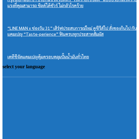
แรงที่คุณสามารถ ชิลด์ได้ชัวร์ ไม่กลัวโรคร้าย
“LINE MAN x ช่องวัน 31” เสิร์ฟประสบการณ์ใหม่ ดูซีรีส์ไป สั่งของกินไป กับ
แคมเปญ “Taste-perience” ฟินครบทุกประสาทสัมผัส
เคทีซีจัดแคมเปญคุ้มครอบคลุมปั๊มน้ำมันทั่วไทย
select your language