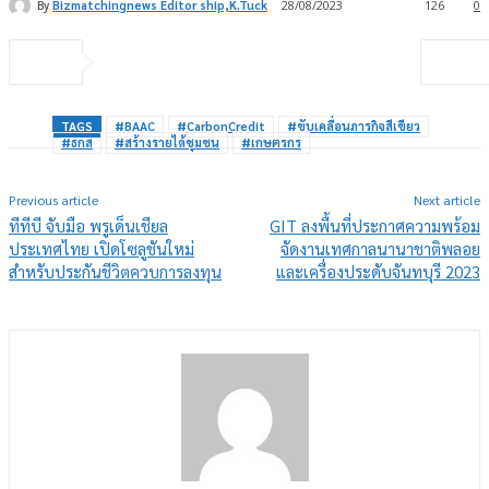
By
Bizmatchingnews Editor ship,K.Tuck
28/08/2023
126
0
TAGS
#BAAC
#CarbonCredit
#ขับเคลื่อนภารกิจสีเขียว
#ธกส
#สร้างรายได้ชุมชน
#เกษตรกร
Previous article
Next article
ทีทีบี จับมือ พรูเด็นเชียล
GIT ลงพื้นที่ประกาศความพร้อม
ประเทศไทย เปิดโซลูชันใหม่
จัดงานเทศกาลนานาชาติพลอย
สำหรับประกันชีวิตควบการลงทุน
และเครื่องประดับจันทบุรี 2023