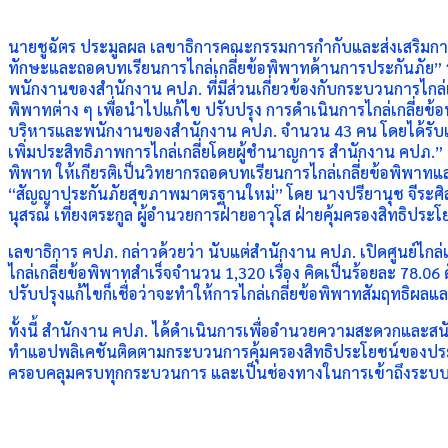
นายชูฉัตร ประมูลผล เลขาธิการคณะกรรมการกำกับและส่งเสริมการประ
ทักษะและถอดบทเรียนการไกล่เกลี่ยข้อพิพาทด้านการประกันภัย” ระห
พนักงานของสำนักงาน คปภ. ที่มีส่วนเกี่ยวข้องกับกระบวนการไกล่
พิพาทต่าง ๆ เพื่อนำไปแก้ไข ปรับปรุง การดำเนินการไกล่เกลี่ยข้อ
บริหารและพนักงานของสำนักงาน คปภ. จำนวน 43 คน โดยได้รับเก
เพิ่มประสิทธิภาพการไกล่เกลี่ยโดยผู้ชำนาญการ สำนักงาน คปภ.” 
พิพาท ให้เกียรติเป็นวิทยากรถอดบทเรียนการไกล่เกลี่ยข้อพิพาทแ
“สัญญาประกันภัยสุขภาพมาตรฐานใหม่” โดย นางปรียานุช จีระศิล
นุสรณ์ เที่ยงตระกูล ผู้อำนวยการฝ่ายอาวุโส ฝ่ายคุ้มครองสิทธิป
เลขาธิการ คปภ. กล่าวด้วยว่า นับแต่สำนักงาน คปภ. เปิดศูนย์ไกล่เกล
ไกล่เกลี่ยข้อพิพาทสำเร็จจำนวน 1,320 เรื่อง คิดเป็นร้อยละ 78
ปรับปรุงแก้ไขก็เชื่อว่าจะทำให้การไกล่เกลี่ยข้อพิพาทสัมฤทธิผลและม
ทั้งนี้ สำนักงาน คปภ. ได้ดำเนินการเพื่ออำนวยความสะดวกและสนับส
ทำแอปพลิเคชันติดตามกระบวนการคุ้มครองสิทธิประโยชน์ของประช
ครอบคลุมครบทุกกระบวนการ และเป็นช่องทางในการเข้าถึงระบบจัดก