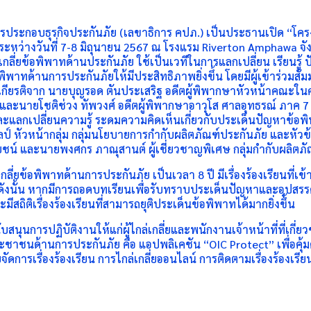
กอบธุรกิจประกันภัย (เลขาธิการ คปภ.) เป็นประธานเปิด “โครงการสั
ว่างวันที่ 7-8 มิถุนายน 2567 ณ โรงแรม Riverton Amphawa จังหวั
เกลี่ยข้อพิพาทด้านประกันภัย ใช้เป็นเวทีในการแลกเปลี่ยน เรียนร
พิพาทด้านการประกันภัยให้มีประสิทธิภาพยิ่งขึ้น โดยมีผู้เข้าร่วมส
ียรติจาก นายบุญรอด ตันประเสริฐ อดีตผู้พิพากษาหัวหน้าคณะในศ
และนายโชติช่วง ทัพวงศ์ อดีตผู้พิพากษาอาวุโส ศาลอุทธรณ์ ภาค 7 
ละแลกเปลี่ยนความรู้ ระดมความคิดเห็นเกี่ยวกับประเด็นปัญหาข้อพิ
ป์ หัวหน้ากลุ่ม กลุ่มนโยบายการกำกับผลิตภัณฑ์ประกันภัย และห
ระโยชน์ และนายพงศกร ภาณุสานต์ ผู้เชี่ยวชาญพิเศษ กลุ่มกำกับผลิต
ี่ยข้อพิพาทด้านการประกันภัย เป็นเวลา 8 ปี มีเรื่องร้องเรียนที่เข้า
.06 ดังนั้น หากมีการถอดบทเรียนเพื่อรับทราบประเด็นปัญหาและอุปส
ีสถิติเรื่องร้องเรียนที่สามารถยุติประเด็นข้อพิพาทได้มากยิ่งขึ้น
นุนการปฏิบัติงานให้แก่ผู้ไกล่เกลี่ยและพนักงานเจ้าหน้าที่ที่เกี
าชนด้านการประกันภัย คือ แอปพลิเคชัน “OIC Protect” เพื่อคุ้
ารเรื่องร้องเรียน การไกล่เกลี่ยออนไลน์ การติดตามเรื่องร้องเ