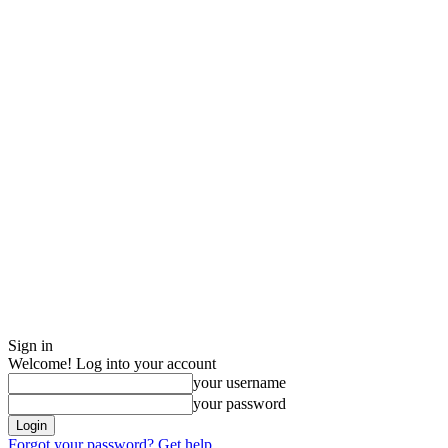
Sign in
Welcome! Log into your account
your username
your password
Forgot your password? Get help