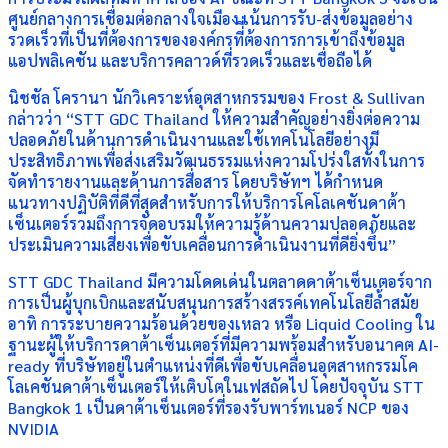
ศูนย์กลางการเชื่อมต่อกลางใจเมือง เน้นการรับ-ส่งข้อมูลอย่าง
รวดเร็วที่เป็นที่ต้องการขององค์กรที่ี่ต้องการการเข้าถึงข้อมูล
แอปพลิเคชัน และบริการคลาวด์ที่รวดเร็วและเชื่อถือได้
นิชชัล โครานา นักวิเคราะห์อุตสาหกรรมของ Frost & Sullivan
กล่าวว่า “STT GDC Thailand ให้ความสำคัญอย่างยิ่งต่อความ
ปลอดภัยในด้านการดำเนินงานและใช้เทคโนโลยีอย่างมี
ประสิทธิภาพเพื่อส่งเสริมวัฒนธรรมแห่งความโปร่งใสทั้งในการ
จัดทำรายงานและด้านการสื่อสาร โดยบริษัทฯ ได้กำหนด
แนวทางปฏิบัติที่ดีที่สุดสำหรับการให้บริการโคโลเคชันดาต้า
เซ็นเตอร์รวมถึงการจัดอบรมให้ความรู้ด้านความปลอดภัยและ
ประเมินความเสี่ยงเพื่อขับเคลื่อนการดำเนินงานที่ดียิ่งขึ้น”
STT GDC Thailand มีความโดดเด่นในตลาดดาต้าเซ็นเตอร์จาก
การเป็นผู้บุกเบิกและสนับสนุนการสร้างสรรค์เทคโนโลยีล้ำสมัย
อาทิ การระบายความร้อนด้วยของเหลว หรือ Liquid Cooling ใน
ฐานะผู้ให้บริการดาต้าเซ็นเตอร์ที่มีความพร้อมสำหรับอนาคต AI-
ready ที่บริษัทอยู่ในตำแหน่งที่ดีเพื่อขับเคลื่อนอุตสาหกรรมโค
โลเคชันดาต้าเซ็นเตอร์ให้เติบโตในเฟสถัดไป โดยปัจจุบัน STT
Bangkok 1 เป็นดาต้าเซ็นเตอร์ที่รองรับพาร์ทเนอร์ NCP ของ
NVIDIA