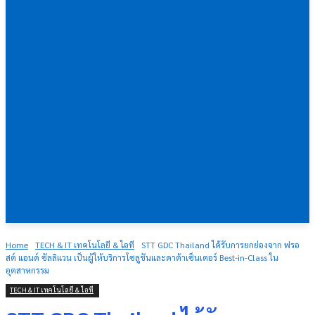
Home
TECH & IT เทคโนโลยี & ไอที
STT GDC Thailand ได้รับการยกย่องจาก ฟรอ
สต์ แอนด์ ซัลลิแวน เป็นผู้ให้บริการโซลูชันและดาต้าเซ็นเตอร์ Best-in-Class ใน
อุตสาหกรรม
TECH & IT เทคโนโลยี & ไอที