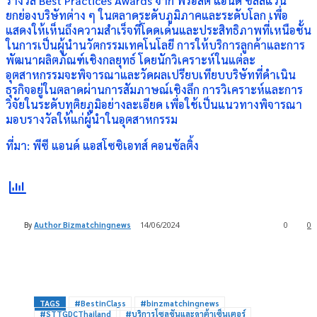
รางวัล Best Practices Awards จาก ฟรอสต์ แอนด์ ซัลลิแวน
ยกย่องบริษัทต่าง ๆ ในตลาดระดับภูมิภาคและระดับโลก เพื่อ
แสดงให้เห็นถึงความสำเร็จที่โดดเด่นและประสิทธิภาพที่เหนือชั้น
ในการเป็นผู้นำนวัตกรรมเทคโนโลยี การให้บริการลูกค้าและการ
พัฒนาผลิตภัณฑ์เชิงกลยุทธ์ โดยนักวิเคราะห์ในแต่ละ
อุตสาหกรรมจะพิจารณาและวัดผลเปรียบเทียบบริษัทที่ดำเนิน
ธุรกิจอยู่ในตลาดผ่านการสัมภาษณ์เชิงลึก การวิเคราะห์และการ
วิจัยในระดับทุติยภูมิอย่างละเอียด เพื่อใช้เป็นแนวทางพิจารณา
มอบรางวัลให้แก่ผู้นำในอุตสาหกรรม
ที่มา: พีซี แอนด์ แอสโซซิเอทส์ คอนซัลติ้ง
By
Author Bizmatchingnews
14/06/2024
0
0
TAGS
#BestinClass
#binzmatchingnews
#STTGDCThailand
#บริการโซลูชันและดาต้าเซ็นเตอร์