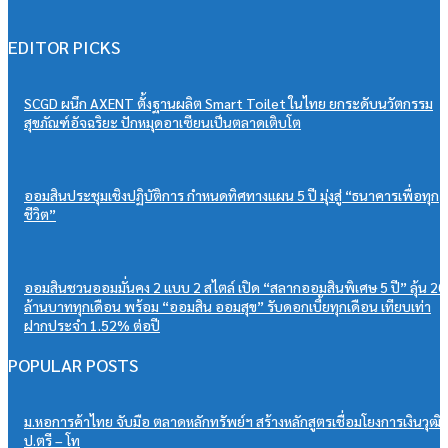
EDITOR PICKS
SCGD ผนึก AXENT ตั้งฐานผลิต Smart Toilet ในไทย ยกระดับนวัตกรรม
สุขภัณฑ์อัจฉริยะ ปักหมุดอาเซียนเป็นตลาดเติบโต
ออมสินประชุมเชิงปฏิบัติการ กำหนดทิศทางแผน 5 ปี มุ่งสู่ “ธนาคารเพื่อทุก
ชีวิต”
ออมสินชวนออมมั่นคง 2 แบบ 2 สไตล์ เปิด “สลากออมสินพิเศษ 5 ปี” ลุ้น 20
ล้านบาททุกเดือน พร้อม “ออมสิน ออมสุข” รับดอกเบี้ยทุกเดือน เทียบเท่า
ฝากประจำ 1.52% ต่อปี
POPULAR POSTS
ม.หอการค้าไทย จับมือ ตลาดหลักทรัพย์ฯ สร้างหลักสูตรเชื่อมโยงการเงินวุฒิ
ป.ตรี – โท