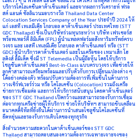
เมื่อเร็ว ๆ นี้ ฟรอสต์ แอนด์ ซัลลิแวน ได้วิเคราะห์อุตสาหกรรมผู้ให้
บริการโคโลเคชันดาต้าเซ็นเตอร์ และจากผลการวิเคราะห์ ฟรอ
สต์ แอนด์ ซัลลิแวนมอบรางวัล Thailand Data Center
Colocation Services Company of the Year ประจำปี 2024 ให้
แก่ เอสที เทเลมีเดีย โกลบอล ดาต้าเซ็นเตอร์ ประเทศไทย (STT
GDC Thailand) ซึ่งเป็นบริษัทร่วมทุนระหว่าง บริษัท เฟรเซอร์ส
พร็อพเพอร์ตี้ ลิมิเต็ด (FPL) ผู้นำแพลตฟอร์มอสังหาริมทรัพย์ครบ
วงจร และ เอสที เทเลมีเดีย โกลบอล ดาต้าเซ็นเตอร์ หรือ (STT
GDC) ผู้นำบริการดาต้าเซ็นเตอร์ และในเครือของ เทมาเส็ก โฮ
ลดิงส์ ลิมิเต็ด ซึ่งมี ST Telemedia เป็นผู้ถือหุ้น โดยให้บริการ
โซลูชันดาต้าเซ็นเตอร์ Best-in-Class แบบครบวงจร เพื่อช่วยให้
ลูกค้าสามารถเตรียมพร้อมและปรับตัวกับการเปลี่ยนแปลงต่าง ๆ
ได้อย่างคล่องตัว พร้อมปรับความต้องการที่เพิ่มขึ้นในด้านการ
วางเซิร์ฟเวอร์ร่วม หรือ โคโลเคชัน (Colocation) รวมถึงเครือ
ข่ายการเชื่อมต่อ และการให้บริการสนับสนุน โดยดาต้าเซ็นเตอร์
ของ STT GDC Thailand เปิดกว้างและสามารถรองรับการเชื่อม
ต่อจากทุกเครือข่ายผู้ให้บริการ ช่วยให้บริษัทฯ สามารถขับเคลื่อน
อนาคตดิจิทัลที่ยั่งยืนได้ผ่านการนำเสนอโซลูชันโคโลเคชันที่
ยืดหยุ่นและรองรับการเติบโตของทุกธุรกิจ
สิ่งอำนวยความสะดวกในดาต้าเซ็นเตอร์ของ STT GDC
Thailand สามารถตอบสนองความต้องการเฉพาะเจาะจงของ