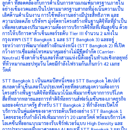
ลูกค้า ที่สอดคล้องกับการดำเนินการตามเกณฑ์มาตรฐานภายใน
อย่างเข้มงวดและเป็นไปตามมาตรฐานสากลที่มุ่งเน้นความเป็น
เลิศด้านดำเนินงาน การใช้พลังงานอย่างมีประสิทธิภาพ และ
ความปลอดภัย บริษัทฯ มุ่งจัดหาโครงสร้างพื้นฐานดิจิทัลที่จำเป็น
เพื่อตอบสนองปริมาณความต้องการบริการดิจิทัลที่เพิ่มสูงขึ้น ด้วย
การให้บริการดาต้าเซ็นเตอร์ระดับ Tier III จำนวน 2 แห่งใน
กรุงเทพฯ (STT Bangkok 1 และ STT Bangkok 3) และอยู่
ระหว่างการพัฒนาก่อสร้างอีกแห่งหนึ่ง (STT Bangkok 2) ที่เปิด
กว้างการเชื่อมต่อโทรคมนาคมอย่างไม่มีขีดจำกัด (Carrier-
Neutral) ซึ่งดาต้าเซ็นเตอร์ทั้งสามแห่งนี้ตั้งอยู่ในทำเลเชิงกลยุทธ์
ที่หัวหมากและปทุมวัน โดยมีกำลังไฟรวมกันเกินกว่า 42 เมกะ
วัตต์
STT Bangkok 1 เป็นแคมปัสหนึ่งของ STT Bangkok ไฮเปอร์
สเกลดาต้าเซ็นเตอร์ในประเทศไทยที่ตอบสนองความต้องการ
โครงสร้างพื้นฐานดิจิทัลที่มีแนวโน้มเพิ่มมากขึ้นจากการบริโภค
สื่อที่หลากหลายและการทำดิจิทัลทรานส์ฟอร์เมชันของภาคธุรกิจ
และองค์กรภาครัฐ สำหรับ STT Bangkok 2 ที่กำลังจะเปิดให้
บริการเป็นคู่แฝดของอาคารระดับเรือธงอย่าง STT Bangkok 1
โดยจะรองรับกำลังไฟเพิ่มมากกว่า 20 เมกะวัตต์ พร้อมบริการโค
โลเคชันที่ออกแบบมารองรับเซิร์ฟเวอร์แบบ High Density และ
การประมวลผลที่มหาศาลของ AI ขณะที่ STT Bangkok 3 จะเป็น