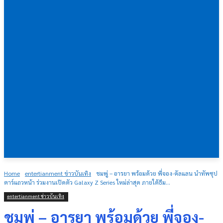
Home
entertianment ข่าวบันเทิง
ชมพู่ – อารยา พร้อมด้วย พี่จอง-คัลแลน นำทัพซุป
ตาร์แถวหน้า ร่วมงานเปิดตัว Galaxy Z Series ใหม่ล่าสุด ภายใต้ธีม...
entertianment ข่าวบันเทิง
ชมพู่ – อารยา พร้อมด้วย พี่จอง-