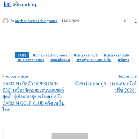
By
Author Bizmatchingnews
11/07/2024
0
0
TAGS
#binzmatchingnews
#GalaxyZFlip6
#GalaxyZFold6
#GalaxyZSeries
#จองคัลแลน
#ชมพู่อารยาเอฮาร์เก็ต
#ซัมซุง
Previous article
Next article
GARMIN เปิดตัว ‘APPROACH
ยัวซ่าร่วมออกบูธ “บางแสน กรังด์
Z30’ เครื่องวัดระยะระบบเลเซอร์
ปรีซ์ 2024”
สุดล้ำ รุ่นใหม่ล่าสุด พร้อมเปิดตัว
GARMIN GOLF CLUB ครั้งแรกใน
ไทย