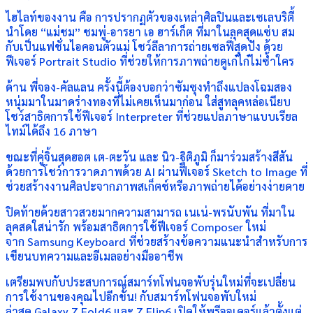
ไฮไลท์ของงาน คือ การปรากฏตัวของเหล่าศิลปินและเซเลบริตี้
นำโดย “แม่ชม” ชมพู่-อารยา เอ ฮาร์เก็ต ที่มาในลุคสุดแซ่บ สม
กับเป็นแฟชั่นไอคอนตัวแม่ โชว์ลีลาการถ่ายเซลฟี่สุดปัง ด้วย
ฟีเจอร์ Portrait Studio ที่ช่วยให้การภาพถ่ายดูเก๋ไก๋ไม่ซ้ำใคร
ด้าน พี่จอง-คัลแลน ครั้งนี้ต้องบอกว่าซัมซุงทำถึงแปลงโฉมสอง
หนุ่มมาในมาดร่างทองที่ไม่เคยเห็นมาก่อน ใส่สูทลุคหล่อเนียบ
โชว์สาธิตการใช้ฟีเจอร์ Interpreter ที่ช่วยแปลภาษาแบบเรียล
ไทม์ได้ถึง 16 ภาษา
ขณะที่คู่จิ้นสุดฮอต เต-ตะวัน และ นิว-ฐิติภูมิ ก็มาร่วมสร้างสีสัน
ด้วยการโชว์การวาดภาพด้วย AI ผ่านฟีเจอร์ Sketch to Image ที่
ช่วยสร้างงานศิลปะจากภาพสเก็ตช์หรือภาพถ่ายได้อย่างง่ายดาย
ปิดท้ายด้วยสาวสวยมากความสามารถ เนเน่-พรนับพัน ที่มาใน
ลุคสดใสน่ารัก พร้อมสาธิตการใช้ฟีเจอร์ Composer ใหม่
จาก Samsung Keyboard ที่ช่วยสร้างข้อความแนะนำสำหรับการ
เขียนบทความและอีเมลอย่างมืออาชีพ
เตรียมพบกับประสบการณ์สมาร์ทโฟนจอพับรุ่นใหม่ที่จะเปลี่ยน
การใช้งานของคุณไปอีกขั้น! กับสมาร์ทโฟนจอพับใหม่
ล่าสุด Galaxy Z Fold6 และ Z Flip6 เปิดให้พรีออเดอร์แล้วตั้งแต่