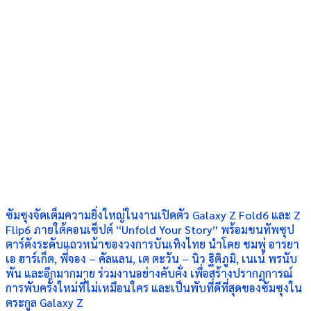
ซัมซุงจัดเต็มความยิ่งใหญ่ในงานเปิดตัว Galaxy Z Fold6 และ Z
Flip6 ภายใต้คอนเซ็ปต์ “Unfold Your Story” พร้อมขนทัพซุป
ตาร์ดังระดับแถวหน้าของวงการบันเทิงไทย นำโดย ชมพู่ อารยา
เอ ฮาร์เก็ต, พี่จอง – คัลแลน, เต ตะวัน – นิว ฐิติภูมิ, เนเน่ พรนับ
พัน และอีกมากมาย ร่วมงานอย่างคับคั่ง เพื่อสร้างปรากฏการณ์
การพับครั้งใหม่ที่ไม่เหมือนใคร และเป็นพับที่ดีที่สุดของซัมซุงใน
ตระกูล Galaxy Z